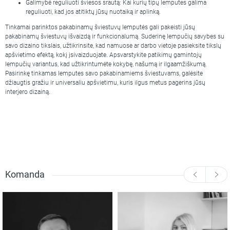
Galimybė reguliuoti šviesos srautą: Kai kurių tipų lemputes galima
reguliuoti, kad jos atitiktų jūsų nuotaiką ir aplinką.
Tinkamai parinktos pakabinamų šviestuvų lemputės gali pakeisti jūsų
pakabinamų šviestuvų išvaizdą ir funkcionalumą. Suderinę lempučių savybes su
savo dizaino tikslais, užtikrinsite, kad namuose ar darbo vietoje pasieksite tikslų
apšvietimo efektą, kokį įsivaizduojate. Apsvarstykite patikimų gamintojų
lempučių variantus, kad užtikrintumėte kokybę, našumą ir ilgaamžiškumą.
Pasirinkę tinkamas lemputes savo pakabinamiems šviestuvams, galėsite
džiaugtis gražiu ir universaliu apšvietimu, kuris ilgus metus pagerins jūsų
interjero dizainą.
Komanda