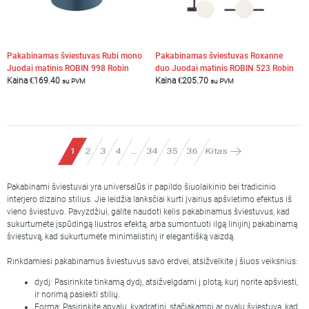
Pakabinamas šviestuvas Rubi mono
Pakabinamas šviestuvas Roxanne
Juodai matinis ROBIN 998 Robin
duo Juodai matinis ROBIN 523 Robin
Kaina
€
169.40
Kaina
€
205.70
su PVM
su PVM
Kitas
34
35
36
…
1
2
3
4
Pakabinami šviestuvai yra universalūs ir papildo šiuolaikinio bei tradicinio
interjero dizaino stilius. Jie leidžia lanksčiai kurti įvairius apšvietimo efektus iš
vieno šviestuvo. Pavyzdžiui, galite naudoti kelis pakabinamus šviestuvus, kad
sukurtumėte įspūdingą liustros efektą, arba sumontuoti ilgą linijinį pakabinamą
šviestuvą, kad sukurtumėte minimalistinį ir elegantišką vaizdą.
Rinkdamiesi pakabinamus šviestuvus savo erdvei, atsižvelkite į šiuos veiksnius:
dydį: Pasirinkite tinkamą dydį, atsižvelgdami į plotą, kurį norite apšviesti,
ir norimą pasiekti stilių.
Forma: Pasirinkite apvalų, kvadratinį, stačiakampį ar ovalų šviestuvą, kad