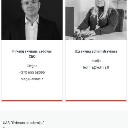
Pirkimų skyriaus vadovas
Užsakymų administravimas
CEO
Marija
Olegas
ledinis@ledinis.lt
+370 655 68096
oleg@ledinis.lt
UAB “Šviesos akademija”