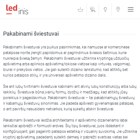
ŠVIESOS
KONTAKTAI
AKADEMIJA
Filtravimas
Pakabinami šviestuvai
Pakabinami šviestuvai yra puikus pasirinkimas, kai namuose ar komercinėse
patalpose norite įrengti papildomus ar pagrindinius šviesos šaltinius, kurie
nukreipia šviesą žemyn. Pakabinami šviestuvai užtikrina kryptingą užduočių
apšvietimą arba aplinkos apšvietimą tokiose vietose kaip virtuvės, valgomieji,
Šviesos stiprumas
biurai ir prekybos vietos. Jie gali suteikti dizaino lankstumo, kad atitiktų bet
1
70010
kurios patalpos stilių, ir yra universali apšvietimo dizaino dalis.
Šie ant lubų tvirtinami šviestuvai kabinami ant atvirų lubų konstrukcijų arba lubų
laikiklių. Šviestuvai būna įvairių formų, dydžių ir medžiagų, kad atitiktų jūsų
Atsparumo klasė (IP)
poreikius ir pageidavimus. Pakabinami šviestuvai – tai pakabinamųjų šviestuvų
ir kabamųjų šviestuvų sinonimas. Jie padeda apšviesti gyvenamąsias patalpas,
Atsparumo klasė IP20
(375)
o ant paviršių nesusidaro netvarkos, kurią sukeltų atskiri šviestuvai.
Atsparumo klasė IP44
(6)
Pakabinami šviestuvai leidžia architektams ir apšvietimo dizaineriams labai
Gamintojas
lanksčiai apibrėžti ir formuoti erdves. Šių tipų šviestuvai, juos išdėstant ir
konfigūruojant, gali pagerinti patalpos estetiką ir vizualinį suvokimą. Jie užtikrina
ACB iliumination
(6)
kryptinį apšvietimą, padedantį sutelkti dėmesį ir pabrėžti svarbias vietas bei