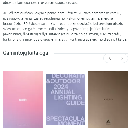
Ciciriellogroup
(6)
objektus komercinėse ir gyvenamosiose erdvėse.
Elsteadlighting
(14)
Ideal lux
(12)
Jei ieškote aukštos kokybės pakabinamų šviestuvų savo namams ar verslui,
apsvarstykite variantus su reguliuojamo ryškumo lemputėmis, energiją
Knikerboker
(2)
taupančiais LED šviesos šaltiniais ir reguliuojamo aukščio bei pasukamaisiais
LEDS C4
(78)
šviestuvais, kad galėtumėte tiksliai išdėstyti apšvietimą. Įvairios turimų
LIGHT4
(10)
pakabinamų šviestuvų rūšys suteikia įvairių dizaino galimybių sukurti gražų,
Manooi
(7)
funkcionalų ir individualų apšvietimą, atitinkantį jūsų apšvietimo dizaino tikslus.
ROBIN
(97)
Gamintojų katalogai
+ Rodyti daugiau
Šviesos atspalvis
Reguliuojamas 2700K-6000K
(1)
Šiltai balta 2700K
(308)
Šiltai balta 3000K
(313)
Natūraliai balta 4000K
(251)
Reguliuojamas 3000K-6500K
(4)
Šviestuvo spalva
Alyvuogių žalias
(2)
Antracitas
0
9,151
(1)