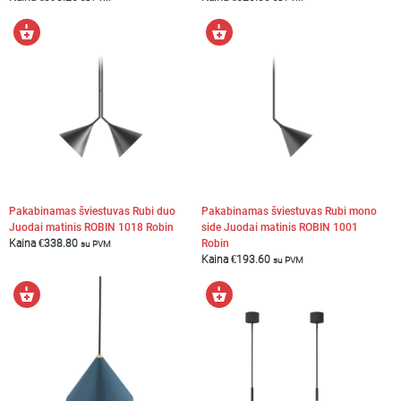
Į
Į
krepšelį
krepšelį
Pakabinamas šviestuvas Rubi duo
Pakabinamas šviestuvas Rubi mono
Juodai matinis ROBIN 1018 Robin
side Juodai matinis ROBIN 1001
Kaina
€
338.80
Robin
su PVM
Kaina
€
193.60
su PVM
Į
Į
krepšelį
krepšelį