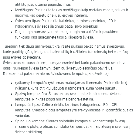
atitiktų jūsų dizaino pageidavimus.
Medžiagos: Pasirinkite tokias medžiagas kaip metalas, medis, stiklas ir
audinys, kad derėtų prie jūsų erdvės interjero.
Šviestuvo tipas: Pasirinkite kaitrinius, liuminescencinius, LED ir
halogeninius šviesos šaltinius pagal savo poreikius.
Reguliuojamumas: Įvertinkite reguliuojamo aukščio ir pasukimo
funkcijas, kad galėtumėte tiksliai išdėstyti šviesą.
Turėdami tiek daug galimybių, tikrai rasite puikius pakabinamus šviestuvus,
kurie papildys jūsų interjero dizaino stilių ir užtikrins funkcionalų bei estetišką
jūsų erdvės apšvietimą.
Šviestuvos korpusas ir lemputės yra esminė bet kurio pakabinamo šviestuvo
dalis. Nukreipia šviesą žemyn į žemiau šviestuvo esančius paviršius.
Rinkdamiesi pakabinamiems šviestuvams lemputes, atsižvelkite į:
ryškumą: Lemputės ryškumas matuojamas liumenais. Pasirinkite tokį
ryškumą, kuris atitiktų užduotį ir atmosferą, kurią norite sukurti.
Spalvų temperatūra: Šiltos baltos, švelnios baltos ir dienos šviesos
lemputės. Rinkitės pagal norimą bendrą estetiką.
Lemputės tipas: Galima rinktis kaitrines, halogenines, LED ir CFL
lemputes. Šviesos diodų lemputės yra efektyviausias ir ilgaamžiškiausias
variantas.
Spindulio kampas: Siauras spindulio kampas sukoncentruoja šviesą
mažame plote, o platus spindulio kampas užtikrina platesnį ir švelnesnį
šviesos sklidimą.