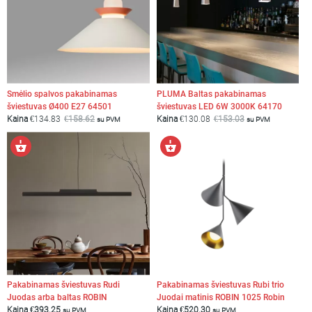
Smėlio spalvos pakabinamas
PLUMA Baltas pakabinamas
šviestuvas Ø400 E27 64501
šviestuvas LED 6W 3000K 64170
Kaina
€
134.83
€
158.62
Kaina
€
130.08
€
153.03
su PVM
su PVM
Pasirinkti
Į
savybes
krepšelį
Pakabinamas šviestuvas Rudi
Pakabinamas šviestuvas Rubi trio
Juodas arba baltas ROBIN
Juodai matinis ROBIN 1025 Robin
Kaina
€
393.25
Kaina
€
520.30
su PVM
su PVM