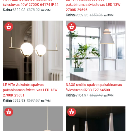
šviestuvas 40W 2700K 64174 IP44
pakabinamas šviestuvas LED 13W
Kaina
€
322.08
€
378.92
2700K 29696
su PVM
Kaina
€
559.35
€
658.06
su PVM
Pasirinkti
Pasirinkti
RODYTI REZULTATUS
savybes
savybes
LE VITA Auksinės spalvos
NAOS smėlio spalvos pakabinamas
pakabinamas šviestuvas LED 13W
šviestuvas Ø233 E27 64500
2700K 29691
Kaina
€
104.97
€
123.49
su PVM
Kaina
€
592.93
€
697.57
su PVM
Pasirinkti
Pasirinkti
savybes
savybes