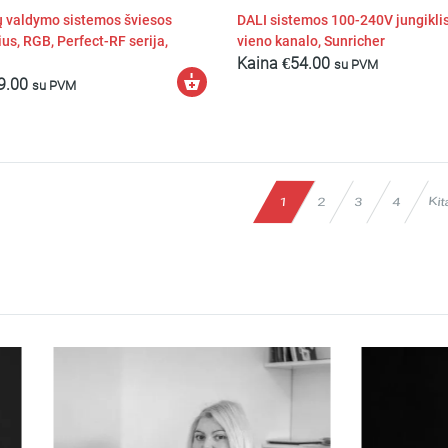
ų valdymo sistemos šviesos
DALI sistemos 100-240V jungiklis
ius, RGB, Perfect-RF serija,
vieno kanalo, Sunricher
Kaina
€
54.00
su PVM
Į
9.00
su PVM
krepšelį
Kit
1
2
3
4