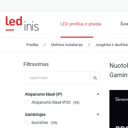
LED profiliai ir priedai
Švi
/
/
Pradžia
Elektros instaliacija
Jungikliai ir davikliai
Filtravimas
Nuotoli
Gamint
Atsparumo klasė (IP)
Atsparumo klasė IP20
(35)
Gamintojas
Sunricher
(35)