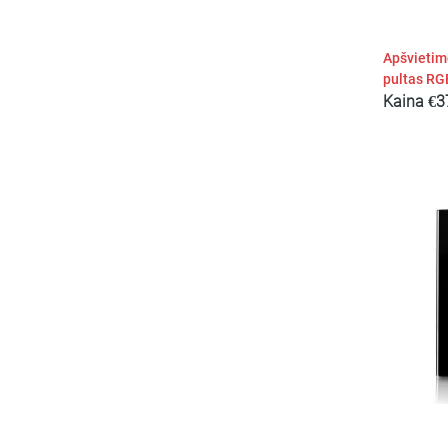
Apšvietim
pultas RGB
Kaina
€
3