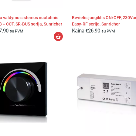
o valdymo sistemos nuotolinis
Bevielis jungiklis ON/OFF, 230Va
 + CCT, SR-BUS serija, Sunricher
Easy-RF serija, Sunricher
7.90
Kaina
€
26.90
su PVM
su PVM
Į
krepšelį