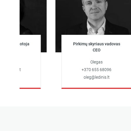
tuotoja
Pirkimų skyriaus vadovas
CEO
Olegas
.lt
+370 655 68096
oleg@ledinis.lt