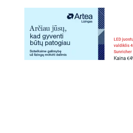
LED juost
valdiklis 
Sunricher
Kaina
€
4