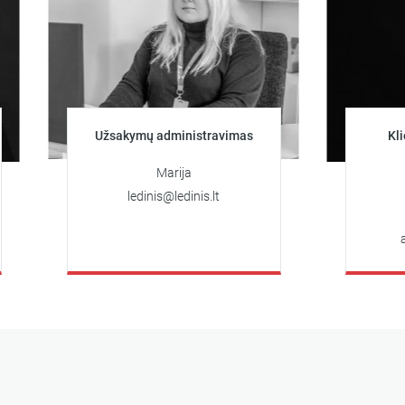
Užsakymų administravimas
Klientų kons
užsak
Marija
Arti
ledinis@ledinis.lt
+370 62
artiomas@l