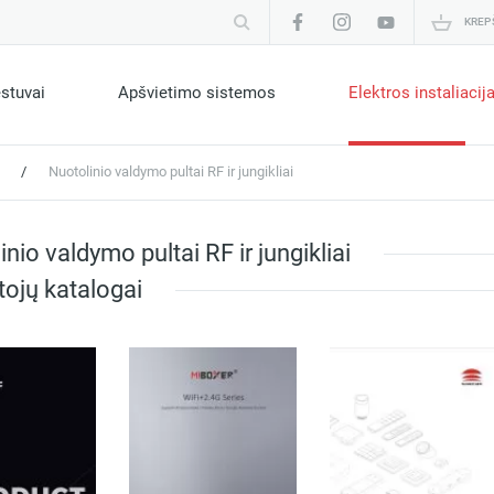
KREP
estuvai
Apšvietimo sistemos
Elektros instaliacij
/
Nuotolinio valdymo pultai RF ir jungikliai
nio valdymo pultai RF ir jungikliai
ojų katalogai