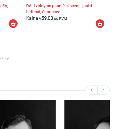
, 5A,
DALI valdymo panelė, 4 scenų, jautri
lietimui, Sunricher
Kaina
€
59.00
su PVM
Į
Į
krepšelį
krepšelį
as