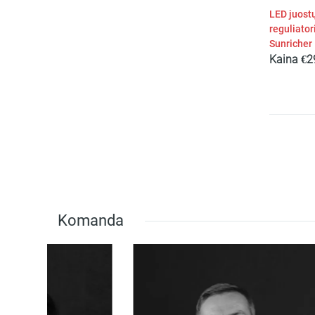
LED juost
reguliator
Sunricher
Kaina
€
2
Komanda