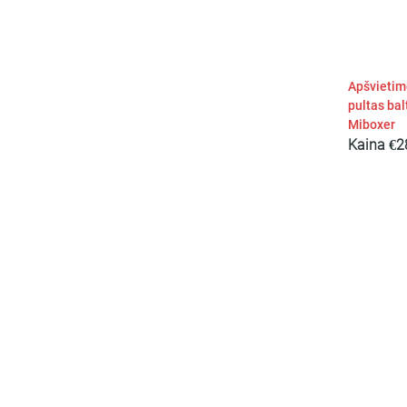
Apšvietim
pultas ba
Miboxer
Kaina
€
2