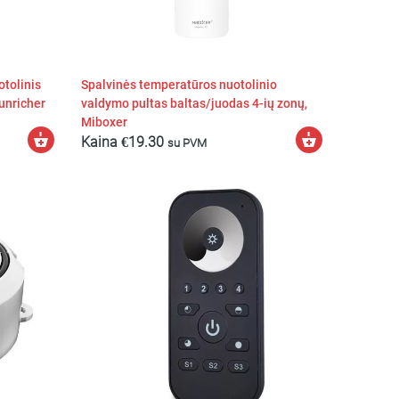
tolinis
Spalvinės temperatūros nuotolinio
Sunricher
valdymo pultas baltas/juodas 4-ių zonų,
Miboxer
Į
Pasirinkti
Kaina
€
19.30
su PVM
krepšelį
savybes