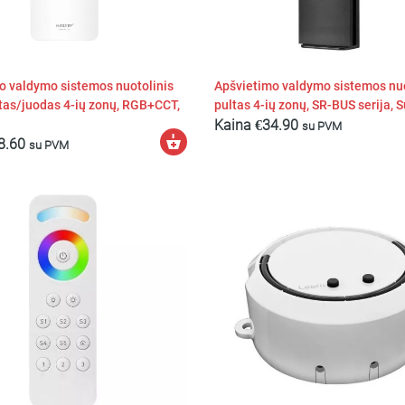
o valdymo sistemos nuotolinis
Apšvietimo valdymo sistemos nuo
ltas/juodas 4-ių zonų, RGB+CCT,
pultas 4-ių zonų, SR-BUS serija, 
Kaina
€
34.90
su PVM
Pasirinkti
8.60
su PVM
savybes