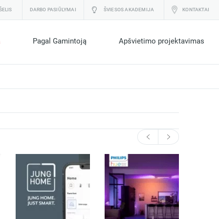
ŠELIS
DARBO PASIŪLYMAI
ŠVIESOS AKADEMIJA
KONTAKTAI
a
Pagal Gamintoją
Apšvietimo projektavimas