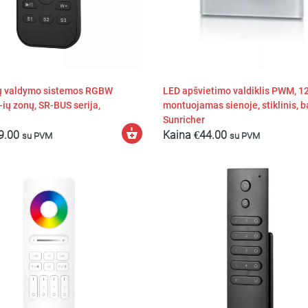
ų valdymo sistemos RGBW
LED apšvietimo valdiklis PWM, 1
4-ių zonų, SR-BUS serija,
montuojamas sienoje, stiklinis, b
Sunricher
Į
9.00
Kaina
€
44.00
su PVM
su PVM
krepšelį