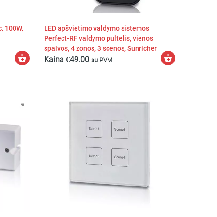
c, 100W,
LED apšvietimo valdymo sistemos
Perfect-RF valdymo pultelis, vienos
spalvos, 4 zonos, 3 scenos, Sunricher
Į
Į
Kaina
€
49.00
su PVM
krepšelį
krepšelį