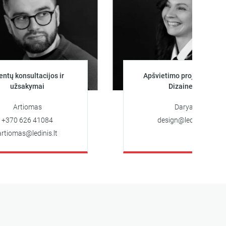
ultacijos ir
Apšvietimo projektuotoja
ymai
Dizainerė
omas
Darya
6 41084
design@ledinis.lt
edinis.lt