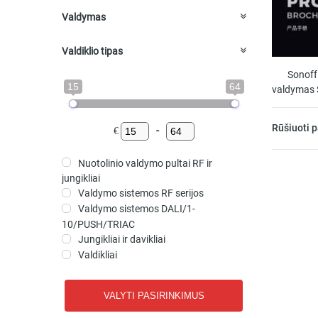
Valdymas
CCT 12/24VDC
(4)
Valdiklio tipas
On/Off 100-240Vac
(1)
On/Off 12/24VDC
(2)
DALI valdymo moduliai
(2)
Sonoff
On/Off DIM 12/24VDC
(20)
Signalo imtuvai
15
64
(5)
valdymas
On/Off DIM 36VDC
(17)
Signalo siųstuvai
(28)
On/Off DIM 48VDC
(16)
Rūšiuoti 
RGB 12/24VDC
(8)
€
-
RGB 36VDC
(3)
RGB+CCT 12/24VDC
(2)
Nuotolinio valdymo pultai RF ir
jungikliai
+ Rodyti daugiau
Valdymo sistemos RF serijos
Valdymo sistemos DALI/1-
10/PUSH/TRIAC
Jungikliai ir davikliai
Valdikliai
VALYTI PASIRINKIMUS