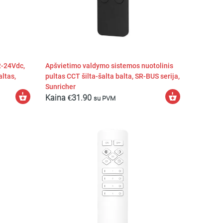
2-24Vdc,
Apšvietimo valdymo sistemos nuotolinis
altas,
pultas CCT šilta-šalta balta, SR-BUS serija,
Sunricher
Į
Į
Kaina
€
31.90
su PVM
krepšelį
krepšelį