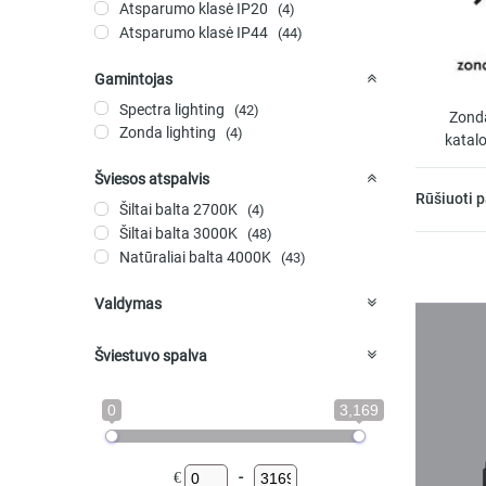
Atsparumo klasė IP20
(4)
Atsparumo klasė IP44
(44)
Gamintojas
Spectra lighting
(42)
Zonda
Zonda lighting
(4)
katal
Šviesos atspalvis
Rūšiuoti 
Šiltai balta 2700K
(4)
Šiltai balta 3000K
(48)
Natūraliai balta 4000K
(43)
Valdymas
DALI
(2)
Šviestuvo spalva
Baltas
(36)
Juodas
0
3,169
(36)
Juodas su Baltu
(7)
Juodos spalvos
(4)
€
-