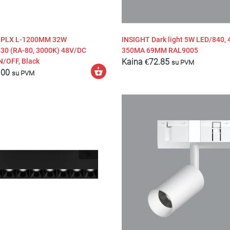
- PLX L-1200MM 32W
INSIGHT Dark light 5W LED/840,
30 (RA-80, 3000K) 48V/DC
350MA 69MM RAL9005
/OFF, Black
Kaina
€
72.85
su PVM
Pasirinkti
.00
su PVM
savybes