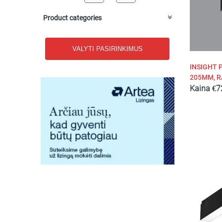
Product categories
Profiliai bėginėms sistemoms CLICK
48V
VALYTI PASIRINKIMUS
CLICK 48V Bėginės šviestuvų
sistemos
INSIGHT 
Profiliai magnetinėms sistemoms
205MM, R
24/48VDC
Kaina
€
7
Magnetinės apšvietimo sistemos
+ Rodyti daugiau