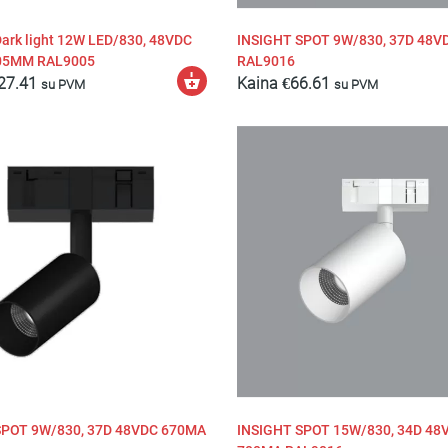
ark light 12W LED/830, 48VDC
INSIGHT SPOT 9W/830, 37D 48V
05MM RAL9005
RAL9016
Pasirinkti
27.41
Kaina
€
66.61
su PVM
su PVM
savybes
SPOT 9W/830, 37D 48VDC 670MA
INSIGHT SPOT 15W/830, 34D 48