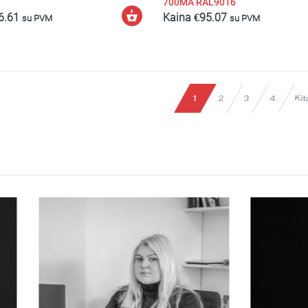
700MA RAL9016
Pasirinkti
6.61
Kaina
€
95.07
su PVM
su PVM
savybes
Kit
1
2
3
4