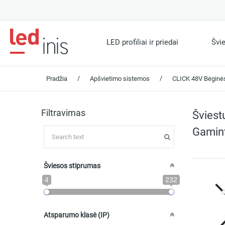
LED profiliai ir priedai
Švi
/
/
Pradžia
Apšvietimo sistemos
CLICK 48V Bėginės
Filtravimas
Šviest
Gamint
Šviesos stiprumas
4
232
Atsparumo klasė (IP)