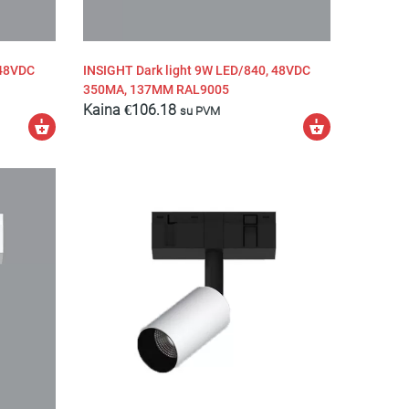
 48VDC
INSIGHT Dark light 9W LED/840, 48VDC
350MA, 137MM RAL9005
Kaina
€
106.18
su PVM
Pasirinkti
Pasirinkti
savybes
savybes