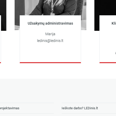
Užsakymų administravimas
Klientų kon
užsa
Marija
Art
ledinis@ledinis.lt
+370 6
artiomas@
projektavimas
Ieškote darbo? LEDinis.lt