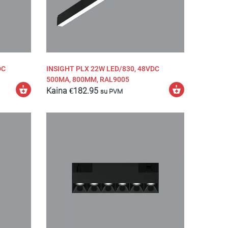
DC
INSIGHT PLX 22W LED/830, 48VDC
500MA, 800MM, RAL9005
Pasirinkti
Pasirinkti
Kaina
€
182.95
su PVM
savybes
savybes