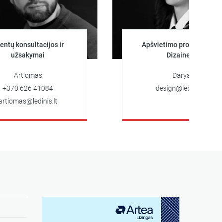
sultacijos ir
Apšvietimo projektuotoja
kymai
Dizainerė
iomas
Darya
26 41084
design@ledinis.lt
ledinis.lt