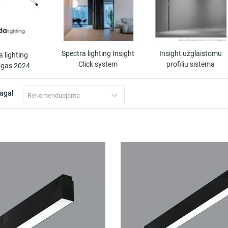
Spectra lighting Insight
Insight užglaistomu
 lighting
Click system
profiliu sistema
ogas 2024
pagal
Rekomenduojama