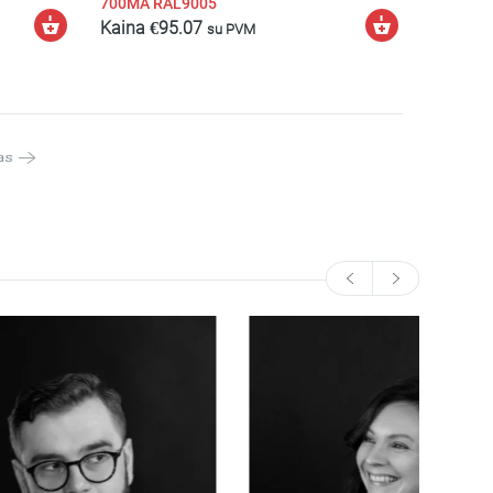
700MA RAL9005
Pasirinkti
Pasirinkti
Kaina
€
95.07
su PVM
savybes
savybes
as