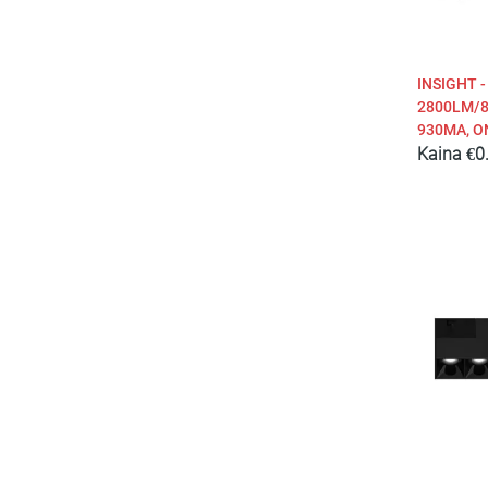
INSIGHT 
2800LM/8
930MA, ON
Kaina
€
0