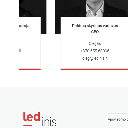
tuotoja
Pirkimų skyriaus vadovas
CEO
Olegas
.lt
+370 655 68096
oleg@ledinis.lt
Apšvietimo 