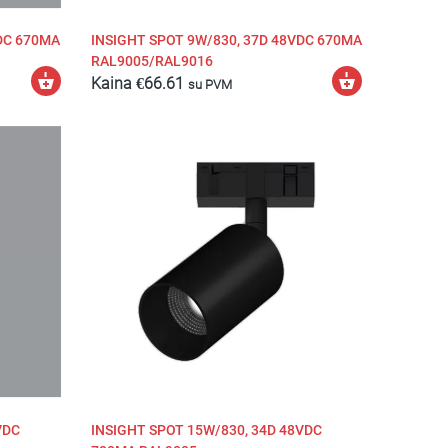
DC 670MA
INSIGHT SPOT 9W/830, 37D 48VDC 670MA
RAL9005/RAL9016
Pasirinkti
Pasirinkti
Kaina
€
66.61
su PVM
savybes
savybes
VDC
INSIGHT SPOT 15W/830, 34D 48VDC