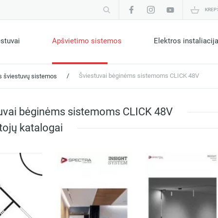
KREP
estuvai
Apšvietimo sistemos
Elektros instaliacij
/
Šviestuvai bėginėms sistemoms CLICK 48V
 šviestuvų sistemos
uvai bėginėms sistemoms CLICK 48V
ojų katalogai