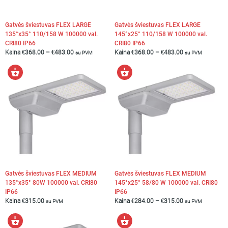
Šiltai balta 3000K
(8)
Natūraliai balta 4000K
(8)
Gatvės šviestuvas FLEX LARGE
Gatvės šviestuvas FLEX LARGE
Spalvų atitikimo rodiklis
135°x35° 110/158 W 100000 val.
145°x25° 110/158 W 100000 val.
CRI80 IP66
CRI80 IP66
CRI80
(5)
Kaina
€
368.00
–
€
483.00
Kaina
€
368.00
–
€
483.00
su PVM
su PVM
Šviestuvo spalva
Pasirinkti
Pasirinkti
Rust
(3)
savybes
savybes
208
763
€
-
Product categories
Lauko šviestuvai
Gatvių, Parko, aikštelių apšvietimas
VALYTI PASIRINKIMUS
Gatvės šviestuvas FLEX MEDIUM
Gatvės šviestuvas FLEX MEDIUM
135°x35° 80W 100000 val. CRI80
145°x25° 58/80 W 100000 val. CRI80
IP66
IP66
Kaina
€
315.00
Kaina
€
284.00
–
€
315.00
su PVM
su PVM
Pasirinkti
Į