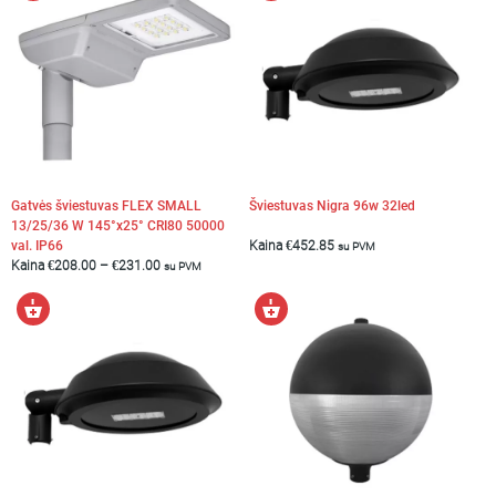
savybes
krepšelį
Gatvės šviestuvas FLEX SMALL
Šviestuvas Nigra 96w 32led
13/25/36 W 145°x25° CRI80 50000
val. IP66
Kaina
€
452.85
su PVM
Kaina
€
208.00
–
€
231.00
su PVM
Į
Į
RODYTI REZULTATUS
krepšelį
krepšelį