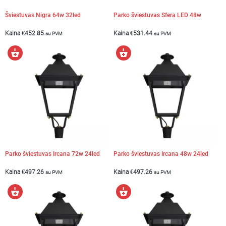
Šviestuvas Nigra 64w 32led
Parko šviestuvas Sfera LED 48w
Kaina
€
452.85
Kaina
€
531.44
su PVM
su PVM
Į
Į
krepšelį
krepšelį
Parko šviestuvas Ircana 72w 24led
Parko šviestuvas Ircana 48w 24led
Kaina
€
497.26
Kaina
€
497.26
su PVM
su PVM
Į
Į
krepšelį
krepšelį