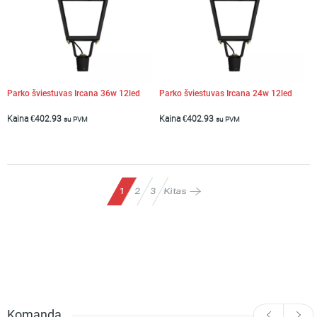
Parko šviestuvas Ircana 36w 12led
Parko šviestuvas Ircana 24w 12led
Kaina
€
402.93
Kaina
€
402.93
su PVM
su PVM
Kitas
1
2
3
Komanda