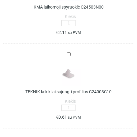
KMA laikomoji spyruoklė C24503N00
Kiekis
produkto
kiekis:
€
2.11
su PVM
KMA
laikomoji
spyruoklė
TEKNIK
C24503N00
laikikliai
sujungti
profilius
C24003C10
TEKNIK laikikliai sujungti profilius C24003C10
Kiekis
produkto
kiekis:
€
0.61
su PVM
TEKNIK
laikikliai
sujungti