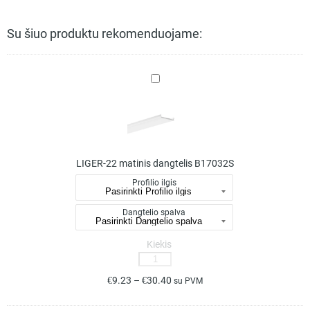
profilis,
22mm
Su šiuo produktu rekomenduojame:
pločio
A05552A
LIGER-
22
matinis
dangtelis
B17032S
LIGER-22 matinis dangtelis B17032S
Profilio ilgis
Dangtelio spalva
Kiekis
produkto
kiekis:
€
9.23
–
€
30.40
su PVM
LIGER-
22