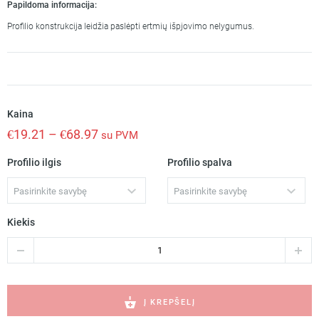
Papildoma informacija:
Profilio konstrukcija leidžia paslėpti ertmių išpjovimo nelygumus.
Kaina
€
19.21
–
€
68.97
su PVM
Profilio ilgis
Profilio spalva
Pasirinkite savybę
Pasirinkite savybę
Kiekis
produkto
kiekis:
LARKO
įleidžiamas
anoduotas
Į KREPŠELĮ
led