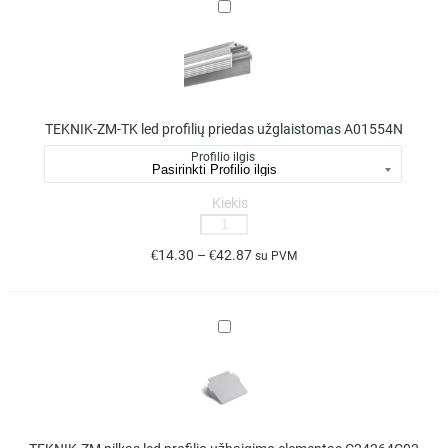
TEKNIK-
profilius
ZM-
C24003C10
TK
led
profilių
priedas
TEKNIK-ZM-TK led profilių priedas užglaistomas A01554N
užglaistomas
A01554N
Profilio ilgis
Kiekis
produkto
kiekis:
€
14.30
–
€
42.87
su PVM
TEKNIK-
ZM-
TK
TEKNIK-
led
ZM
profilių
pilkas
priedas
led
užglaistomas
profilio
A01554N
užbaigimo