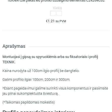
TEKNIK-ZM pilkas led profilio užbaigimo elementas C24264C02
elementas
C24264C02
Kiekis
produkto
kiekis:
€
1.21
su PVM
TEKNIK-
ZM
pilkas
led
profilio
Aprašymas
užbaigimo
elementas
Montuojasi į gipsą su spyruoklėmis arba su fiksatoriais i profilį
C24264C02
TEKNIK.
Kaina nurodyta už 100cm ilgio profilį be dangtelio.
Galimi profilio ilgiai 100cm, 200cm ir 300cm.
*Esant pageidavimui galime surinkti visus komponentus ir pasiimsite
jau pilnai sukomplektuota šviestuvą.
(*Taikomas papildomas mokestis)