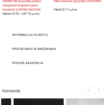
TEKNIK-ZM led profilių priedas
KMA laikomoji spyruoklė C24503N00
viengubam/dvigubam gipso
sluoksniui (LOKOM) A00399N
Kaina
€
2.11
su PVM
Kaina
€
15.73
–
€
47.19
su PVM
INFORMACIJA KLIENTUI
PRISTATYMAS IR GRĄŽINIMAS
ŠVIESOS AKADEMIJA
Komanda