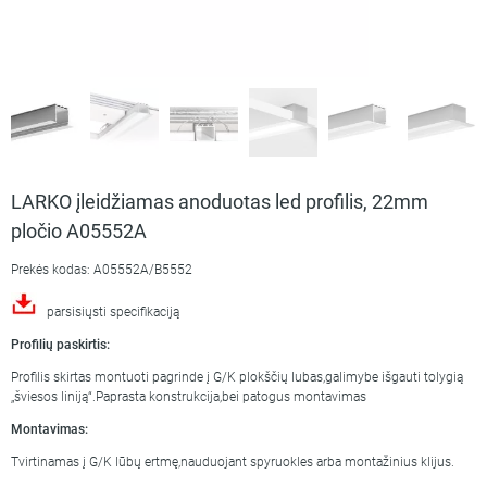
LARKO įleidžiamas anoduotas led profilis, 22mm
pločio A05552A
Prekės kodas: A05552A/B5552
parsisiųsti specifikaciją
Profilių paskirtis:
Profilis skirtas montuoti pagrinde į G/K plokščių lubas,galimybe išgauti tolygią
„šviesos liniją“.Paprasta konstrukcija,bei patogus montavimas
Montavimas:
Tvirtinamas į G/K lūbų ertmę,nauduojant spyruokles arba montažinius klijus.