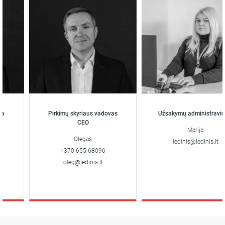
Pirkimų skyriaus vadovas
Užsakymų administravimas
CEO
Marija
Olegas
ledinis@ledinis.lt
+370 655 68096
oleg@ledinis.lt