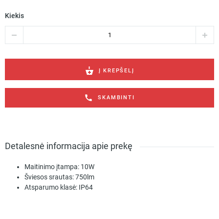
Kiekis
produkto
kiekis:
Vonios
kambario
šviestuvas
Į KREPŠELĮ
Bip
COB
SKAMBINTI
LED
3000K
10W
baltas
Detalesnė informacija apie prekę
Maitinimo įtampa:
10W
Šviesos srautas:
750lm
Atsparumo klasė:
IP64