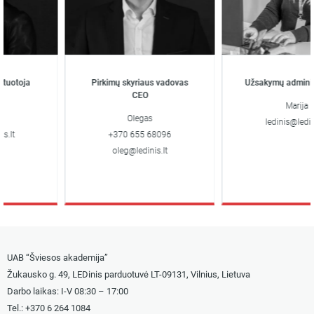
uotoja
Pirkimų skyriaus vadovas
Užsakymų administr
CEO
Marija
Olegas
ledinis@ledinis.
lt
+370 655 68096
oleg@ledinis.lt
UAB “Šviesos akademija”
Žukausko g. 49, LEDinis parduotuvė LT-09131, Vilnius, Lietuva
Darbo laikas: I-V 08:30 – 17:00
Tel.: +
370 6 264 1084