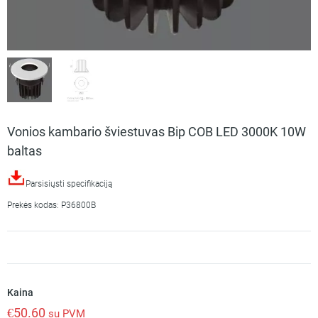
Vonios kambario šviestuvas Bip COB LED 3000K 10W
baltas
Parsisiųsti specifikaciją
Prekės kodas: P36800B
Kaina
€
50.60
su PVM