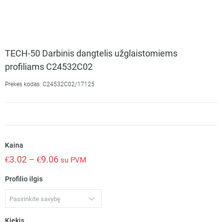
TECH-50 Darbinis dangtelis užglaistomiems
profiliams C24532C02
Prekės kodas: C24532C02/17125
Kaina
€
3.02
–
€
9.06
su PVM
Profilio ilgis
Pasirinkite savybę
Kiekis