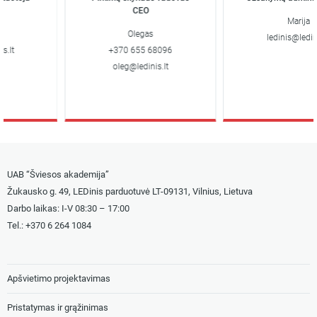
CEO
Marija
Olegas
ledinis@ledinis.
lt
+370 655 68096
oleg@ledinis.lt
UAB “Šviesos akademija”
Žukausko g. 49, LEDinis parduotuvė LT-09131, Vilnius, Lietuva
Darbo laikas: I-V 08:30 – 17:00
Tel.: +
370 6 264 1084
Apšvietimo projektavimas
Pristatymas ir grąžinimas