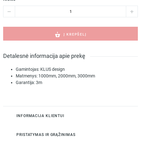
produkto
kiekis:
TECH-
50
Darbinis
Į KREPŠELĮ
dangtelis
užglaistomiems
profiliams
Detalesnė informacija apie prekę
C24532C02
Gamintojas:
KLUS design
Matmenys:
1000mm, 2000mm, 3000mm
Garantija:
3m
INFORMACIJA KLIENTUI
PRISTATYMAS IR GRĄŽINIMAS