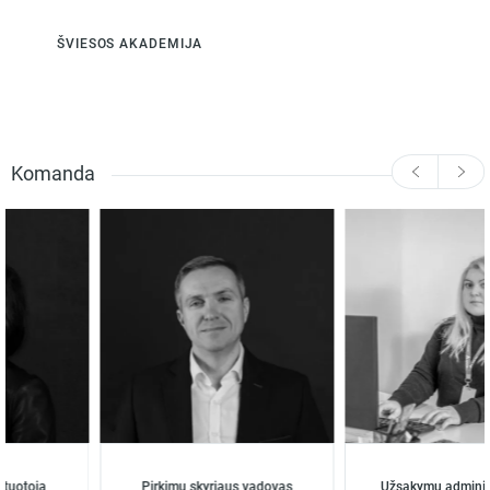
ŠVIESOS AKADEMIJA
Komanda
uotoja
Pirkimų skyriaus vadovas
Užsakymų administr