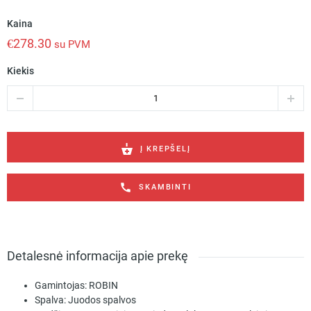
Kaina
€
278.30
su PVM
Kiekis
produkto
kiekis:
Stalinis
šviestuvas
Rock
Į KREPŠELĮ
ROBIN
1704
SKAMBINTI
Robin
Detalesnė informacija apie prekę
Gamintojas:
ROBIN
Spalva:
Juodos spalvos