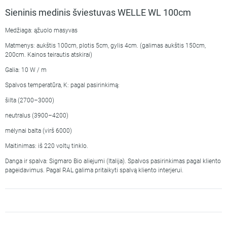
Sieninis medinis šviestuvas WELLE WL 100cm
Medžiaga: ąžuolo masyvas
Matmenys: aukštis 100cm, plotis 5cm, gylis 4cm. (galimas aukštis 150cm,
200cm. Kainos teirautis atskirai)
Galia: 10 W / m
Spalvos temperatūra, K: pagal pasirinkimą:
šilta (2700–3000)
neutralus (3900–4200)
mėlynai balta (virš 6000)
Maitinimas: iš 220 voltų tinklo.
Danga ir spalva: Sigmaro Bio aliejumi (Italija). Spalvos pasirinkimas pagal kliento
pageidavimus. Pagal RAL galima pritaikyti spalvą kliento interjerui.