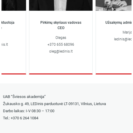
uotoja
Pirkimų skyriaus vadovas
Užsakymų administ
CEO
Marija
Olegas
ledinis@ledinis
.lt
+370 655 68096
oleg@ledinis.lt
UAB “Šviesos akademija”
Žukausko g. 49, LEDinis parduotuvė LT-09131, Vilnius, Lietuva
Darbo laikas: I-V 08:30 – 17:00
Tel.: +
370 6 264 1084