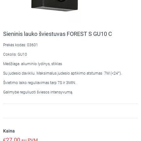
Sieninis lauko šviestuvas FOREST S GU10 C
Prekės kodas: 03601
Cokolis: GU10
Medžiaga: aliuminio lydinys, stiklas
Su judesio davikliu. Maksimalus judesio aptikimo atstumas 7M (<24°).
Švietimo laiko reguliavimas tarp 7S ir 3MIN.
Galimybė reguliuoti šviesos intensyvumą.
Kaina
€
27.00
su PVM