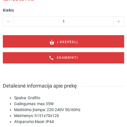
Kiekis
produkto
kiekis:
Sieninis
lauko
šviestuvas
Į KREPŠELĮ
FOREST
S
SKAMBINTI
GU10
C
Detalesnė informacija apie prekę
Spalva:
Grafito
Galingumas:
max 35W
Maitinimo įtampa:
220-240V 50/60Hz
Matmenys:
h151x70x120
Atsparumo klasė:
IP44