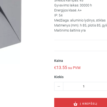
Šviesos kampas: 45°
Gyvavimo laikas: 30000 h
Energijos klasė: A+
IP: 54
Medžiaga: aliuminio lydinys, stiklas
Matmenys (mm): h 85, plotis 85, gyl
Maitinimo šaltinis yra
Kaina
€
13.55
su PVM
Kiekis
produkto
kiekis:
Sieninis
įleidžiamas
šviestuvas
Į KREPŠELĮ