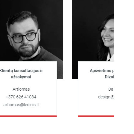
onsultacijos ir
Apšvietimo projektuotoja
sakymai
Dizainerė
rtiomas
Darya
 626 41084
design@ledinis.lt
as@ledinis.lt