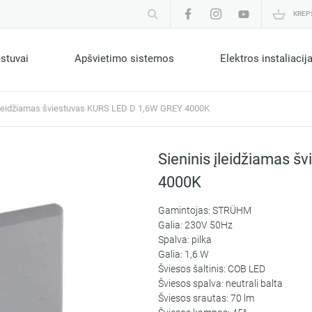
KREP
estuvai
Apšvietimo sistemos
Elektros instaliacij
 įleidžiamas šviestuvas KURS LED D 1,6W GREY 4000K
Sieninis įleidžiamas 
4000K
Gamintojas: STRÜHM
Galia: 230V 50Hz
Spalva: pilka
Galia: 1,6 W
Šviesos šaltinis: COB LED
Šviesos spalva: neutrali balta
Šviesos srautas: 70 lm