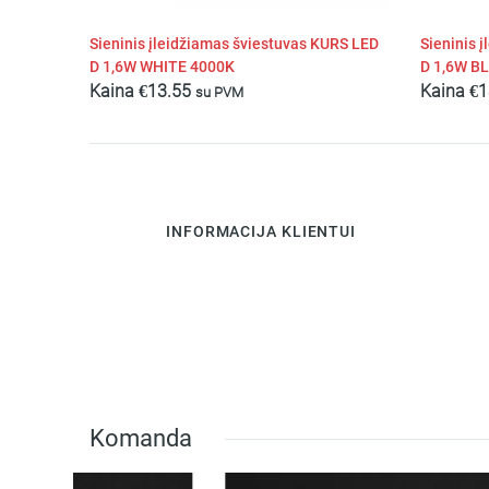
Sieninis įleidžiamas šviestuvas KURS LED
Sieninis 
D 1,6W WHITE 4000K
D 1,6W B
Kaina
€
13.55
Kaina
€
1
su PVM
INFORMACIJA KLIENTUI
Komanda