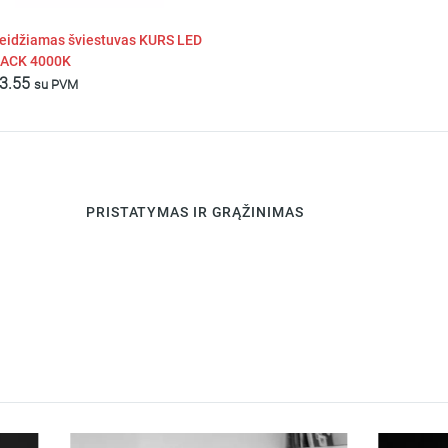
įleidžiamas šviestuvas KURS LED
LACK 4000K
3.55
su PVM
PRISTATYMAS IR GRĄŽINIMAS