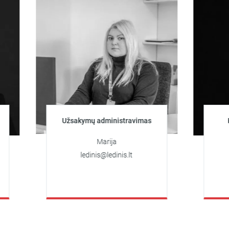
Užsakymų administravimas
Klientų k
už
Marija
A
ledinis@ledinis.lt
+370
artiom