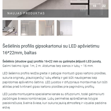
NAUJAS PRODUKTAS
Šešėlinis profilis gipsokartonui su LED apšvietimu
16*22mm, baltas
Šešėlinis (shadow gap) profilis 16×22 mm su galimybe įklijuoti LED juostą.
Galimi tiekimo ilgiai: 1m, 2 m. Atstumas tarp sienos ir lubų – 16 mm.
LED šešėlinis profilis leidžia greitai ir patogiai montuoti gipso kartono plokštes,
sukuria originalų „plaukiojančių“ lubų efektą ir gali būti naudojamas kaip
papildomas apšvietimo šaltinis. LED juostos ir difuzoriaus montavimas turi būti
atliktas prieš tvirtinant gipso kartono plokštes prie pagrindinių profilių.
LED juosta montuojama specialiame kanale su difuzoriumi, todėl galima kurti
įspūdingas šviesos kombinacijas. Lubų perimetras apibrėžiamas tolygiai
pasiskirsčiusia, švelnia šviesa, kuri sukuria jaukią atmosferą ir vizualiai padidina
erdvę.