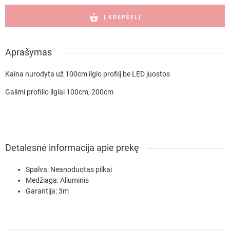
profilis
gipsokartonui
Į KREPŠELĮ
su
LED
apšvietimu
Aprašymas
16*22mm,
baltas
Kaina nurodyta už 100cm ilgio profilį be LED juostos
Galimi profilio ilgiai 100cm, 200cm
Detalesnė informacija apie prekę
Spalva:
Neanoduotas pilkai
Medžiaga:
Aliuminis
Garantija:
3m