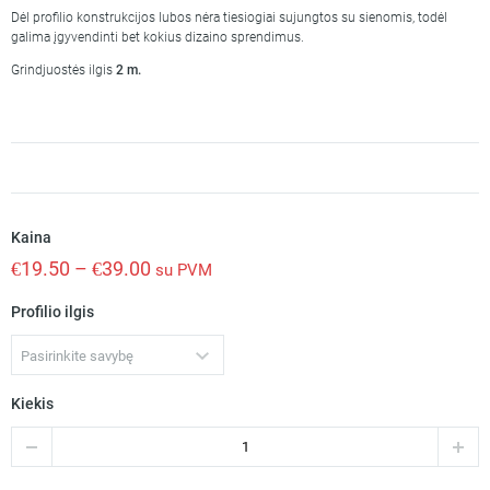
Dėl profilio konstrukcijos lubos nėra tiesiogiai sujungtos su sienomis, todėl
galima įgyvendinti bet kokius dizaino sprendimus.
Grindjuostės ilgis
2 m.
Kaina
€
19.50
–
€
39.00
su PVM
Profilio ilgis
Pasirinkite savybę
Kiekis
produkto
kiekis:
Šešėlinis