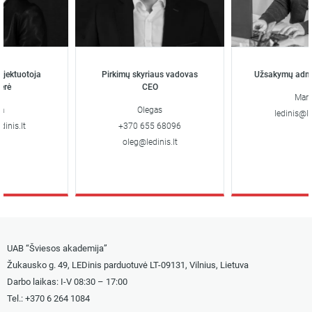
tuotoja
Pirkimų skyriaus vadovas
Užsakymų adminis
CEO
Marija
Olegas
ledinis@ledini
s.lt
+370 655 68096
oleg@ledinis.lt
UAB “Šviesos akademija”
Žukausko g. 49, LEDinis parduotuvė LT-09131, Vilnius, Lietuva
Darbo laikas: I-V 08:30 – 17:00
Tel.: +
370 6 264 1084