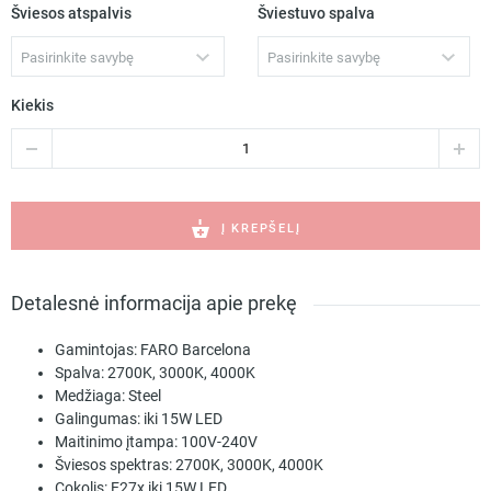
Šviesos atspalvis
Šviestuvo spalva
Pasirinkite savybę
Pasirinkite savybę
Kiekis
produkto
kiekis:
SAMBA
Black/ribbon
beige
Į KREPŠELĮ
sieninis
šviestuvas
E27
Detalesnė informacija apie prekę
64307-
35
Gamintojas:
FARO Barcelona
Spalva:
2700K, 3000K, 4000K
Medžiaga:
Steel
Galingumas:
iki 15W LED
Maitinimo įtampa:
100V-240V
Šviesos spektras:
2700K, 3000K, 4000K
Cokolis:
E27x iki 15W LED