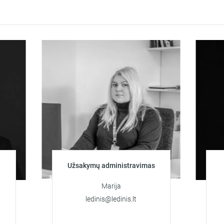
Užsakymų administravimas
Klien
Marija
ledinis@ledinis.lt
+
art