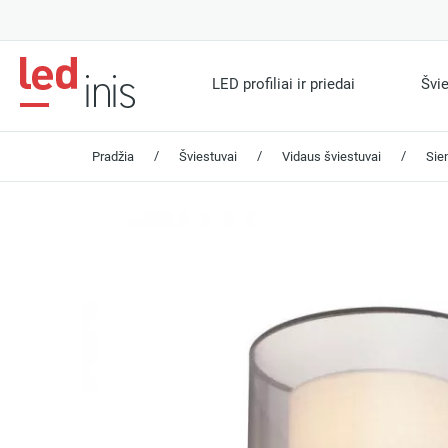
LED profiliai ir priedai
Švi
/
/
/
Pradžia
Šviestuvai
Vidaus šviestuvai
Sien