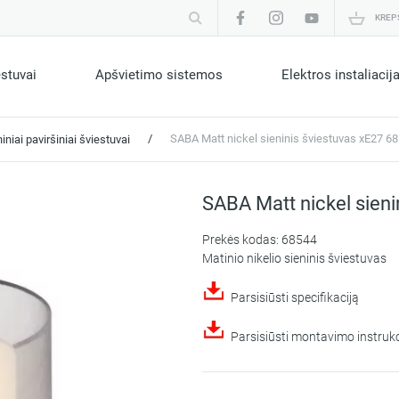
KREP
estuvai
Apšvietimo sistemos
Elektros instaliacij
/
SABA Matt nickel sieninis šviestuvas xE27 6
iniai paviršiniai šviestuvai
SABA Matt nickel sieni
Prekės kodas: 68544
Matinio nikelio sieninis šviestuvas
Parsisiūsti specifikaciją
Parsisiūsti montavimo instrukc