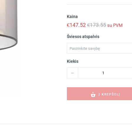
Kaina
€
147.52
€
173.55
su PVM
Šviesos atspalvis
Pasirinkite savybę
Kiekis
produkto
kiekis:
SABA
Matt
nickel
Į KREPŠELĮ
sieninis
šviestuvas
xE27
68544