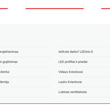
projektavimas
Ieškote darbo? LEDinis.lt
ir grąžinimas
LED profiliai ir priedai
lientui
Vidaus šviestuvai
demija
Lauko šviestuvai
Lubiniai ventiliatoriai