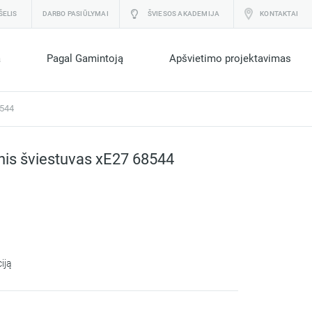
ŠELIS
DARBO PASIŪLYMAI
ŠVIESOS AKADEMIJA
KONTAKTAI
a
Pagal Gamintoją
Apšvietimo projektavimas
8544
nis šviestuvas xE27 68544
iją