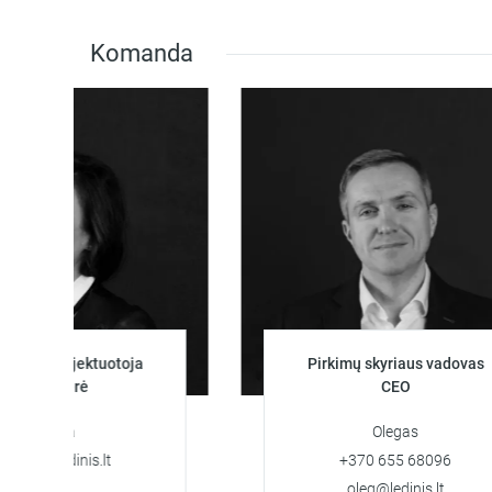
Komanda
projektuotoja
Pirkimų skyriaus vadovas
ainerė
CEO
arya
Olegas
ledinis.lt
+370 655 68096
oleg@ledinis.lt