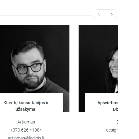
tų konsultacijos ir
Apšvietimo projektuotoja
užsakymai
Dizainerė
Artiomas
Darya
370 626 41084
design@ledinis.lt
iomas@ledinis.lt