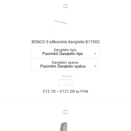
BENCO-
5
silikoninis
dangtelis
B17002
BENCO-5 silikoninis dangtelis B17002
Dangtelio ilgis
Dangtelio spalva
Kiekis
produkto
kiekis:
€
12.10
–
€
121.00
su PVM
BENCO-
5
silikoninis
ROGER
dangtelis
led
B17002
profilio
užbaigimo