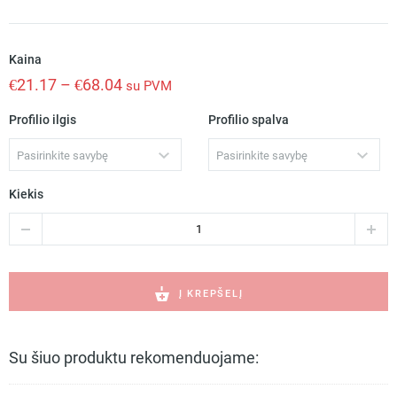
Kaina
€
21.17
–
€
68.04
su PVM
Profilio ilgis
Profilio spalva
Pasirinkite savybę
Pasirinkite savybę
Kiekis
produkto
kiekis:
ROGER
paviršinis
anoduotas
Į KREPŠELĮ
led
profilis
A06885A
Su šiuo produktu rekomenduojame: