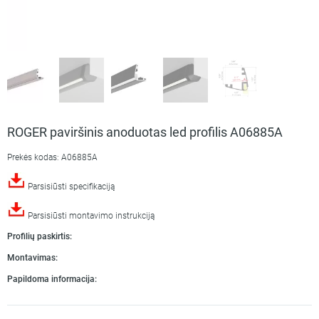
ROGER paviršinis anoduotas led profilis A06885A
Prekės kodas: A06885A
Parsisiūsti specifikaciją
Parsisiūsti montavimo instrukciją
Profilių paskirtis:
Montavimas:
Papildoma informacija: