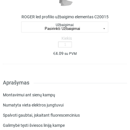
elementas
C20015
ROGER led profilio užbaigimo elementas C20015
Užbaigimai
Kiekis
produkto
kiekis:
€
4.09
su PVM
ROGER
led
profilio
užbaigimo
elementas
Aprašymas
C20015
Montavimui ant sienų kampų
Numatyta vieta elektros jungtuvui
Spalvoti gaubtai, įskaitant fluorescencinius
Galimybė tęsti šviesos liniją kampe