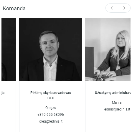
Komanda
Pirkimų skyriaus vadovas
Užsakymų administravima
CEO
Marija
Olegas
ledinis@ledinis.lt
+370 655 68096
oleg@ledinis.lt