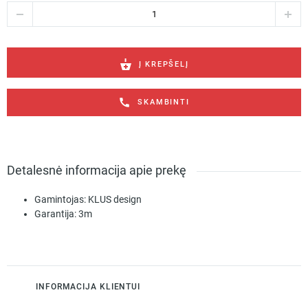
produkto
kiekis:
RD-
1
Sidabrinis
Į KREPŠELĮ
(Satin)
lubinis
SKAMBINTI
nerūdijančio
plieno
laikiklių
komplektas
led
Detalesnė informacija apie prekę
profilio
pakabinimui
Gamintojas:
KLUS design
C28231P01
Garantija:
3m
INFORMACIJA KLIENTUI