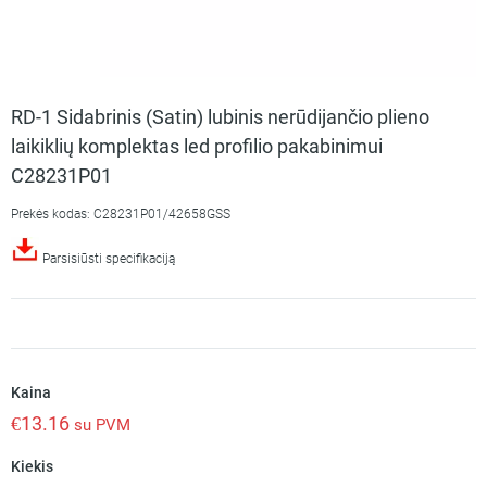
RD-1 Sidabrinis (Satin) lubinis nerūdijančio plieno
laikiklių komplektas led profilio pakabinimui
C28231P01
Prekės kodas: C28231P01/42658GSS
Parsisiūsti specifikaciją
Kaina
€
13.16
su PVM
Kiekis