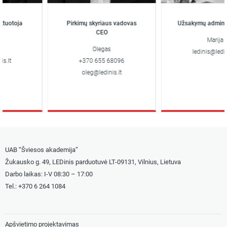
uotoja
Pirkimų skyriaus vadovas
Užsakymų administ
CEO
Marija
Olegas
ledinis@ledinis.
lt
+370 655 68096
oleg@ledinis.lt
UAB “Šviesos akademija”
Žukausko g. 49, LEDinis parduotuvė LT-09131, Vilnius, Lietuva
Darbo laikas: I-V 08:30 – 17:00
Tel.: +
370 6 264 1084
Apšvietimo projektavimas