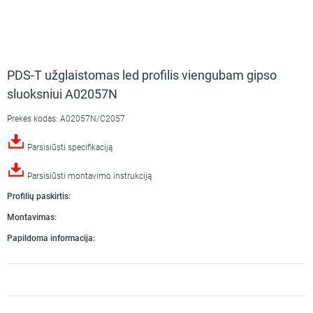
PDS-T užglaistomas led profilis viengubam gipso
sluoksniui A02057N
Prekės kodas: A02057N/C2057
Parsisiūsti specifikaciją
Parsisiūsti montavimo instrukciją
Profilių paskirtis:
Montavimas:
Papildoma informacija: