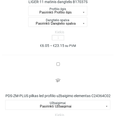
LIGER-11 matinis dangtelis B17037S
Profilio ilgis
Dangtelio spalva
Kiekis
produkto
kiekis:
€
6.05
–
€
23.15
su PVM
LIGER-
11
matinis
PDS-
dangtelis
ZM-
B17037S
PLUS
pilkas
led
profilio
PDS-ZM-PLUS pilkas led profilio užbaigimo elementas C24364C02
užbaigimo
elementas
Užbaigimai
C24364C02
Kiekis