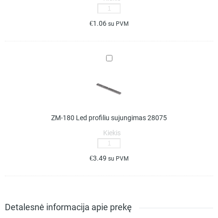
produkto
kiekis:
€
1.06
su PVM
PDS-
ZM-
PLUS
ZM-
pilkas
180
led
Led
profilio
profiliu
užbaigimo
sujungimas
elementas
28075
C24364C02
ZM-180 Led profiliu sujungimas 28075
Kiekis
produkto
kiekis:
€
3.49
su PVM
ZM-
180
Led
profiliu
sujungimas
Detalesnė informacija apie prekę
28075