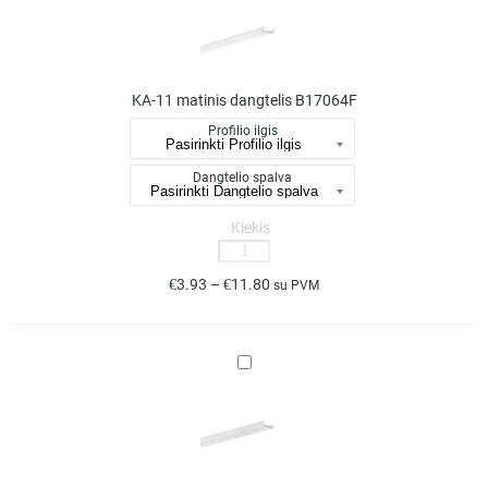
matinis
dangtelis
B17064F
KA-11 matinis dangtelis B17064F
Profilio ilgis
Dangtelio spalva
Kiekis
produkto
kiekis:
€
3.93
–
€
11.80
su PVM
KA-
11
matinis
LIGER-
dangtelis
11
B17064F
matinis
dangtelis
B17037S