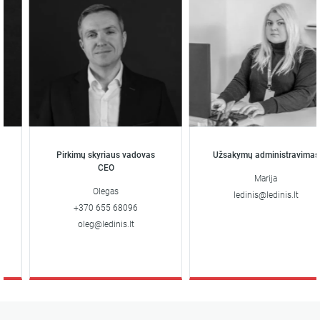
Pirkimų skyriaus vadovas
Užsakymų administravimas
CEO
Marija
Olegas
ledinis@ledinis.lt
+370 655 68096
oleg@ledinis.lt