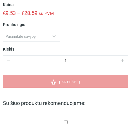
Kaina
€
9.53
–
€
28.59
su PVM
Profilio ilgis
Pasirinkite savybę
Kiekis
produkto
kiekis:
PDS-
T
užglaistomas
Į KREPŠELĮ
led
profilis
viengubam
Su šiuo produktu rekomenduojame:
gipso
sluoksniui
A02057N
KA-
11