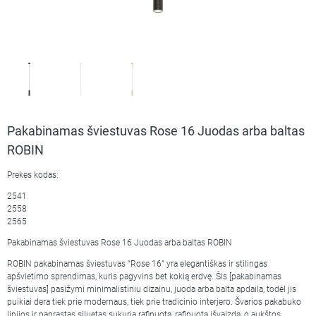
Pakabinamas šviestuvas Rose 16 Juodas arba baltas
ROBIN
Prekes kodas:
2541
2558
2565
Pakabinamas šviestuvas Rose 16 Juodas arba baltas ROBIN
ROBIN pakabinamas šviestuvas “Rose 16” yra elegantiškas ir stilingas
apšvietimo sprendimas, kuris pagyvins bet kokią erdvę. Šis [pakabinamas
šviestuvas] pasižymi minimalistiniu dizainu, juoda arba balta apdaila, todėl jis
puikiai dera tiek prie modernaus, tiek prie tradicinio interjero. Švarios pakabuko
linijos ir paprastas siluetas sukuria rafinuotą, rafinuotą išvaizdą, o aukštos