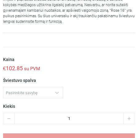
kokybės medžiagos užtikrina ilgalaikį patvarumą. Nesvarbu, ar norite suteikti
gyvenamajam kambariui nuotaikos, ar apšviesti valgomojo zoną, “Rose 16” yra
puikus pasirinkimas. Su šiuo universaliu ir akį traukiančiu pakabinamu šviestuvu
lengvai suderinsite formą ir funkciją.
Kaina
€
102.85
su PVM
Šviestuvo spalva
Pasirinkite savybę
Kiekis
produkto
kiekis:
Pakabinamas
šviestuvas