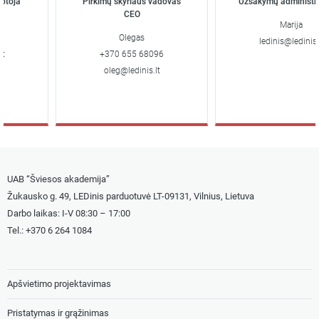
oja
Pirkimų skyriaus vadovas
Užsakymų administrav
CEO
Marija
Olegas
ledinis@ledinis.lt
+370 655 68096
oleg@ledinis.lt
UAB “Šviesos akademija”
Žukausko g. 49, LEDinis parduotuvė LT-09131, Vilnius, Lietuva
Darbo laikas: I-V 08:30 – 17:00
Tel.: +
370 6 264 1084
Apšvietimo projektavimas
Pristatymas ir grąžinimas