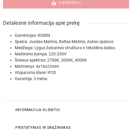
Rose
Į KREPŠELĮ
16
Juodas
arba
Detalesnė informacija apie prekę
baltas
ROBIN
Gamintojas:
ROBIN
Spalva:
Juodas Matinis, Baltas Matinis, Aukso spalvos
Medžiaga:
Lygus žalvarinio struktura ir tekstilinis laidas.
Maitinimo įtampa:
220-230V
Šviesos spektras:
2700K, 3000K, 4000K
Matmenys:
4x16x22mm
Atsparumo klasė:
IP20
Garantija:
3 metai
INFORMACIJA KLIENTUI
PRISTATYMAS IR GRĄŽINIMAS