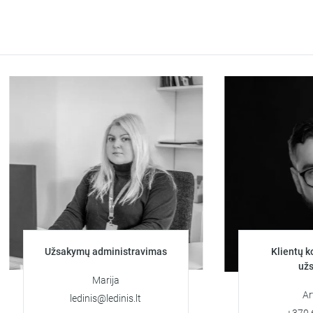
Užsakymų administravimas
Klientų konsul
užsaky
Marija
Artiom
ledinis@ledinis.lt