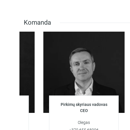
Komanda
otoja
Pirkimų skyriaus vadovas
CEO
Olegas