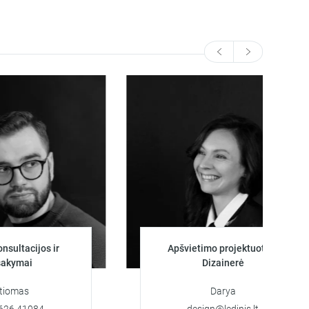
tacijos ir
Apšvietimo projektuotoja
mai
Dizainerė
as
Darya