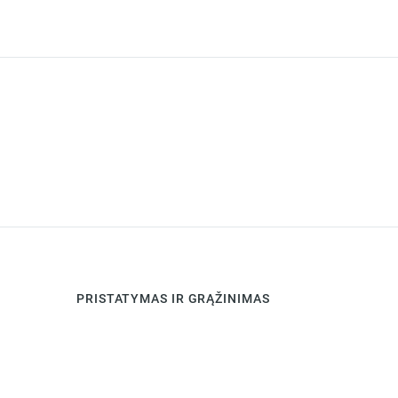
white
2700K
1-
10V
Madera
Oscura
1507lm
PRISTATYMAS IR GRĄŽINIMAS