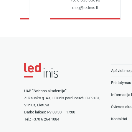
t
+370 655 68096
oleg@ledinis.lt
Apšvietimo 
Pristatymas 
UAB “Šviesos akademija”
Informacija k
Žukausko g. 49, LEDinis parduotuvė LT-09131,
Vilnius, Lietuva
Šviesos aka
Darbo laikas: I-V 08:30 – 17:00
Kontaktai
Tel.: +
370 6 264 1084