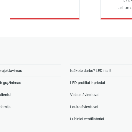
+370 626 
artiomas@le
projektavimas
Ieškote darbo? LEDinis.lt
ir grąžinimas
LED profiliai ir priedai
lientui
Vidaus šviestuvai
demija
Lauko šviestuvai
Lubiniai ventiliatoriai