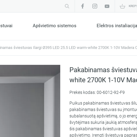
KREP
estuvai
Apšvietimo sistemos
Elektros instaliacij
inamas šviestuvas Ilargi Ø395 LED 25.5 LED warm-white 2700K 1-10V Madera 
Pakabinamas šviestuva
white 2700K 1-10V Ma
Prekės kodas: 00-6012-92-F9
Puikus pakabinamas šviestuvas šilu
pakabinamas šviestuvas su įmontuot
subalansuotą apšvietimą, o jo ener
švytėjimas sukuria jaukią atmosferą,
šis pakabinamas šviestuvas apšvieči
apšvietimo. Įrengti šviestuvą papras