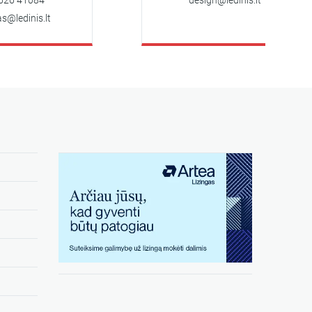
41084
design@ledinis.lt
dinis.lt