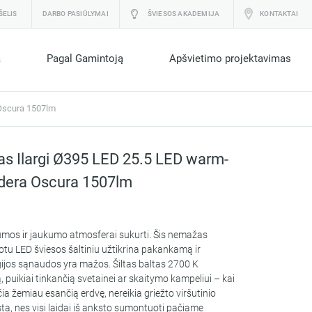
ŠELIS
DARBO PASIŪLYMAI
ŠVIESOS AKADEMIJA
KONTAKTAI
a
Pagal Gamintoją
Apšvietimo projektavimas
Oscura 1507lm
s Ilargi Ø395 LED 25.5 LED warm-
dera Oscura 1507lm
mos ir jaukumo atmosferai sukurti. Šis nemažas
u LED šviesos šaltiniu užtikrina pakankamą ir
gijos sąnaudos yra mažos. Šiltas baltas 2700 K
 puikiai tinkančią svetainei ar skaitymo kampeliui – kai
a žemiau esančią erdvę, nereikia griežto viršutinio
ta, nes visi laidai iš anksto sumontuoti pačiame