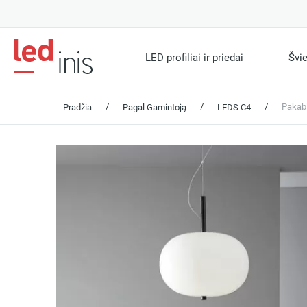
LED profiliai ir priedai
Švi
/
/
/
Pakab
Pradžia
Pagal Gamintoją
LEDS C4