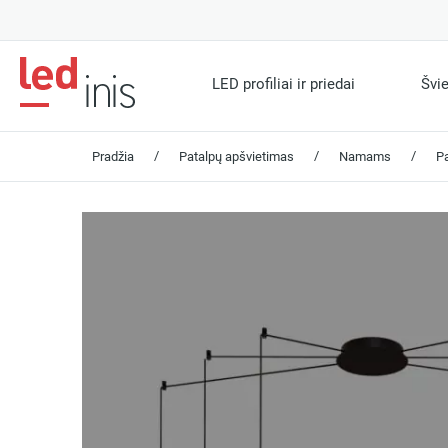
LED profiliai ir priedai
Švi
/
/
/
Pradžia
Patalpų apšvietimas
Namams
P