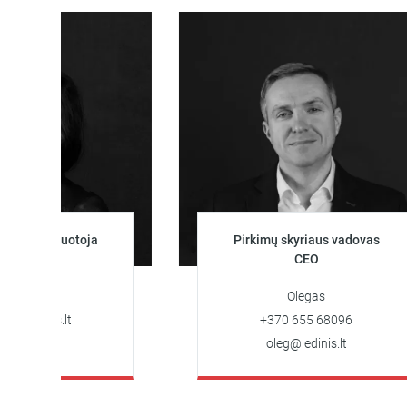
jektuotoja
Pirkimų skyriaus vadovas
rė
CEO
Olegas
nis.lt
+370 655 68096
oleg@ledinis.lt