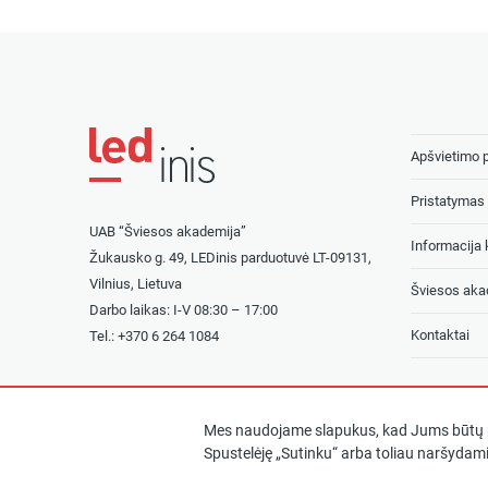
Apšvietimo 
Pristatymas 
UAB “Šviesos akademija”
Informacija k
Žukausko g. 49, LEDinis parduotuvė LT-09131,
Vilnius, Lietuva
Šviesos aka
Darbo laikas: I-V 08:30 – 17:00
Kontaktai
Tel.: +
370 6 264 1084
Mes naudojame slapukus, kad Jums būtų p
Spustelėję „Sutinku“ arba toliau naršydami