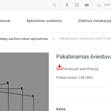
KREP
estuvai
Apšvietimo sistemos
Elektros instaliacij
/
Pakabinamas šviestuvas CUSTO 6x
atalpų aukštom lubom apšvietimas
Pakabinamas šviestu
Parsisiųsti specifikaciją
Prekės kodas: C38186N
Kaina