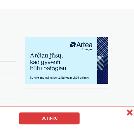
×
SUTINKU
Prisijunkite: