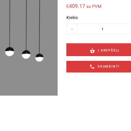
€
409.17
su PVM
Kiekis
produkto
kiekis:
Pakabinamas
šviestuvas
CUSTO
Į KREPŠELĮ
6x5W
3000k
SKAMBINTI