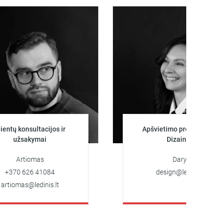
onsultacijos ir
Apšvietimo projektuotoja
sakymai
Dizainerė
rtiomas
Darya
626 41084
design@ledinis.lt
s@ledinis.lt