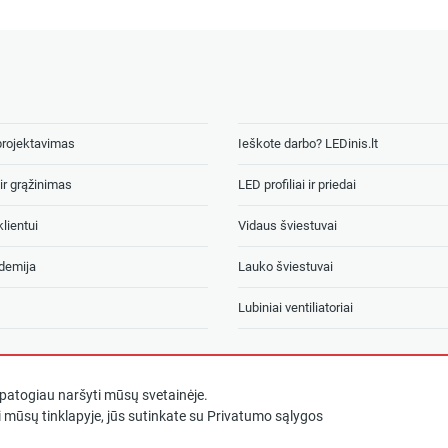
projektavimas
Ieškote darbo? LEDinis.lt
ir grąžinimas
LED profiliai ir priedai
lientui
Vidaus šviestuvai
demija
Lauko šviestuvai
Lubiniai ventiliatoriai
atogiau naršyti mūsų svetainėje.
 mūsų tinklapyje, jūs sutinkate su
Privatumo sąlygos