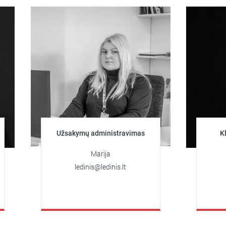
Užsakymų administravimas
Klientų k
už
Marija
A
ledinis@ledinis.lt
+370 
artioma