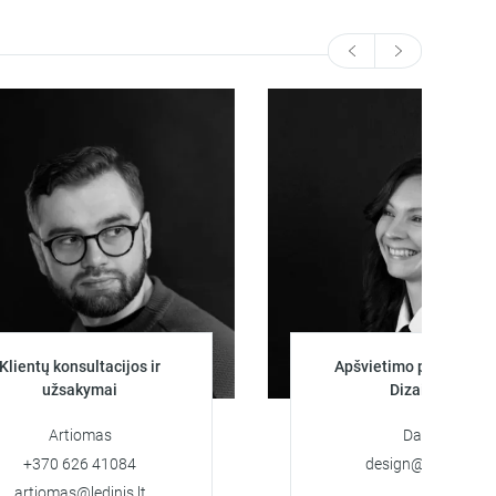
 konsultacijos ir
Apšvietimo projektuotoja
žsakymai
Dizainerė
Artiomas
Darya
0 626 41084
design@ledinis.lt
mas@ledinis.lt