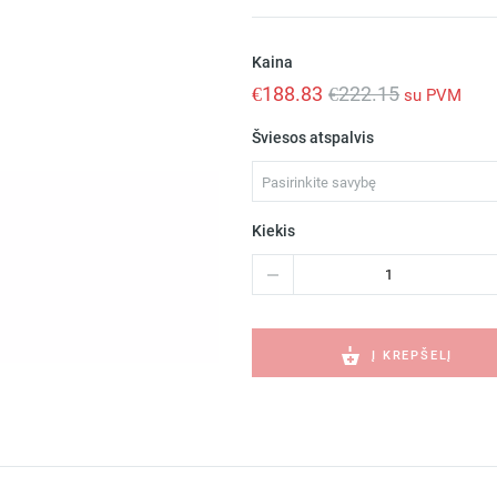
Kaina
€
188.83
€
222.15
su PVM
Šviesos atspalvis
Pasirinkite savybę
Kiekis
produkto
kiekis:
MINE
SPACE
White
Į KREPŠELĮ
suspension
PC
1L
E27
28209