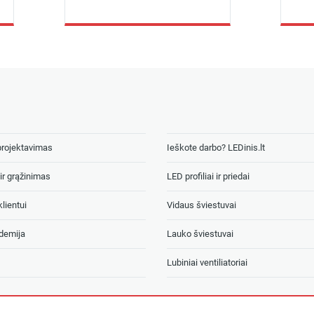
projektavimas
Ieškote darbo? LEDinis.lt
ir grąžinimas
LED profiliai ir priedai
lientui
Vidaus šviestuvai
demija
Lauko šviestuvai
Lubiniai ventiliatoriai