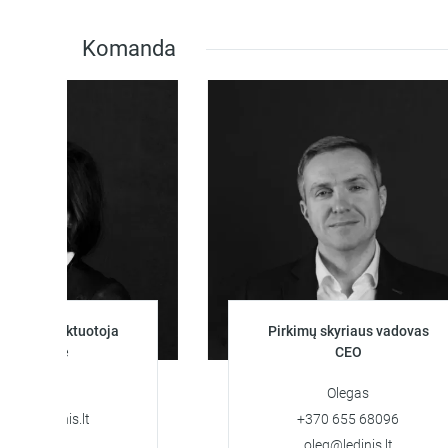
Komanda
ojektuotoja
Pirkimų skyriaus vadovas
nerė
CEO
ya
Olegas
dinis.lt
+370 655 68096
oleg@ledinis.lt