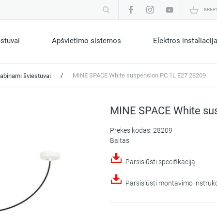
KREP
estuvai
Apšvietimo sistemos
Elektros instaliacij
/
MINE SPACE White suspension PC 1L E27 28209
abinami šviestuvai
MINE SPACE White sus
Prekės kodas: 28209
Baltas
Parsisiūsti specifikaciją
Parsisiūsti montavimo instrukc