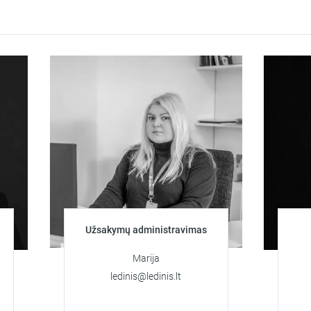
Užsakymų administravimas
Klientų
u
Marija
ledinis@ledinis.lt
+37
artio