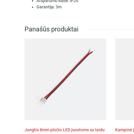
Atsparumo klasė:
IP20
Garantija:
3m
Panašūs produktai
Jungtis 8mm pločio LED juostoms su laidu
Kampinė j