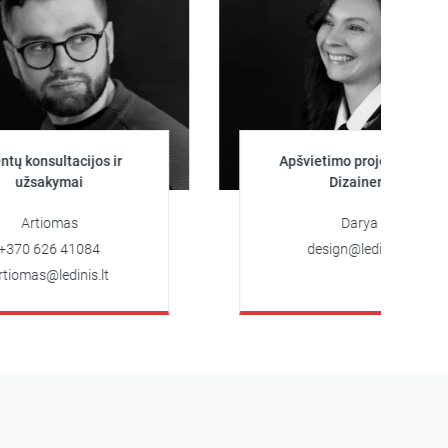
ultacijos ir
Apšvietimo projektuotoja
kymai
Dizainerė
omas
Darya
6 41084
design@ledinis.lt
ledinis.lt