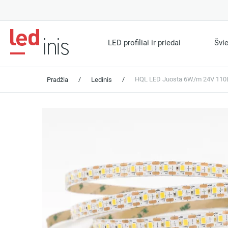
LED profiliai ir priedai
Švi
/
/
HQL LED Juosta 6W/m 24V 110
Pradžia
Ledinis