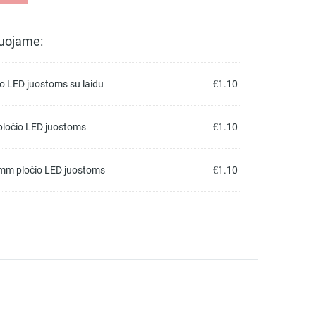
uojame:
o LED juostoms su laidu
€
1.10
 pločio LED juostoms
€
1.10
8mm pločio LED juostoms
€
1.10