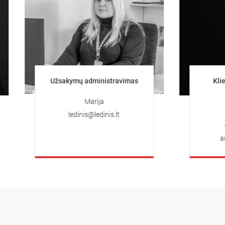
Užsakymų administravimas
Klientų kons
užsa
Marija
Arti
ledinis@ledinis.lt
+370 62
artiomas@