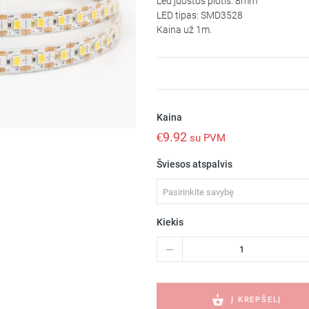
Led juostos plotis: 8mm
LED tipas: SMD3528
Kaina už 1m.
Kaina
€
9.92
su PVM
Šviesos atspalvis
Pasirinkite savybę
Kiekis
produkto
kiekis:
HQL
LED
Juosta
Į KREPŠELĮ