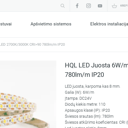
KREP
estuvai
Apšvietimo sistemos
Elektros instaliacij
LED 2700K/3000K CRI>90 780lm/m IP20
HQL LED Juosta 6W/m
780lm/m IP20
LED juosta, karpoma kas 8 mm.
Galia (W): 6W/m
Įtampa: DC24V
Diodų kiekis metre: 110
Apsaugos klasė (IP): IP20
Šviesos srautas (lm): 780lm
Šviesos atkūrimo koeficientas: CRI 