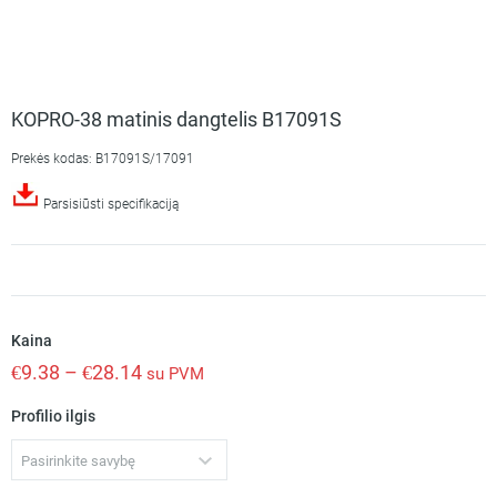
KOPRO-38 matinis dangtelis B17091S
Prekės kodas: B17091S/17091
Parsisiūsti specifikaciją
Kaina
€
9.38
–
€
28.14
su PVM
Profilio ilgis
Pasirinkite savybę