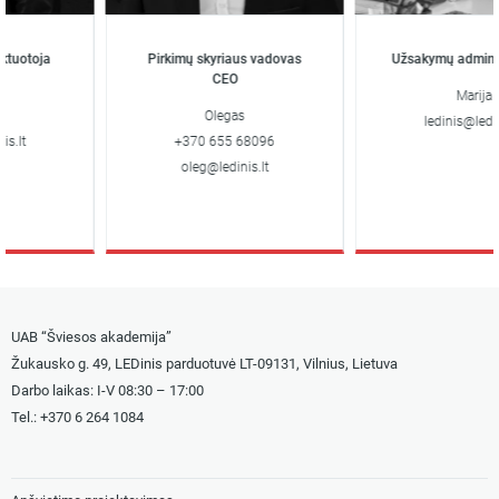
uotoja
Pirkimų skyriaus vadovas
Užsakymų administ
CEO
Marija
Olegas
ledinis@ledinis
.lt
+370 655 68096
oleg@ledinis.lt
UAB “Šviesos akademija”
Žukausko g. 49, LEDinis parduotuvė LT-09131, Vilnius, Lietuva
Darbo laikas: I-V 08:30 – 17:00
Tel.: +
370 6 264 1084