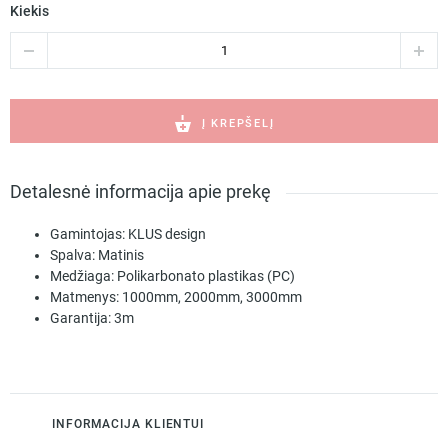
Kiekis
produkto
kiekis:
KOPRO-
38
matinis
Į KREPŠELĮ
dangtelis
B17091S
Detalesnė informacija apie prekę
Gamintojas:
KLUS design
Spalva:
Matinis
Medžiaga:
Polikarbonato plastikas (PC)
Matmenys:
1000mm, 2000mm, 3000mm
Garantija:
3m
INFORMACIJA KLIENTUI