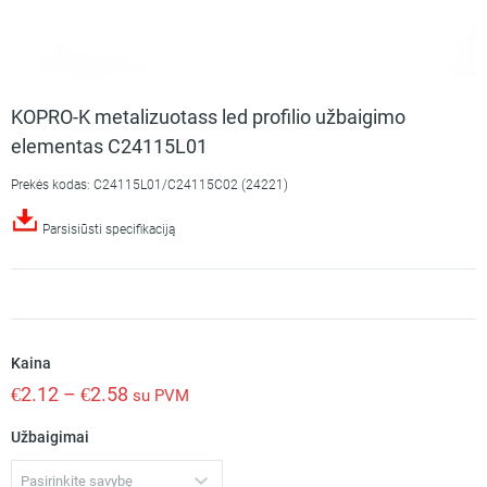
KOPRO-K metalizuotass led profilio užbaigimo
elementas C24115L01
Prekės kodas: C24115L01/C24115C02 (24221)
Parsisiūsti specifikaciją
Kaina
€
2.12
–
€
2.58
su PVM
Užbaigimai
Pasirinkite savybę