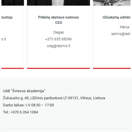
uotoja
Pirkimų skyriaus vadovas
Užsakymų administr
CEO
Marija
Olegas
ledinis@ledinis.
lt
+370 655 68096
oleg@ledinis.lt
UAB “Šviesos akademija”
Žukausko g. 49, LEDinis parduotuvė LT-09131, Vilnius, Lietuva
Darbo laikas: I-V 08:30 – 17:00
Tel.: +
370 6 264 1084