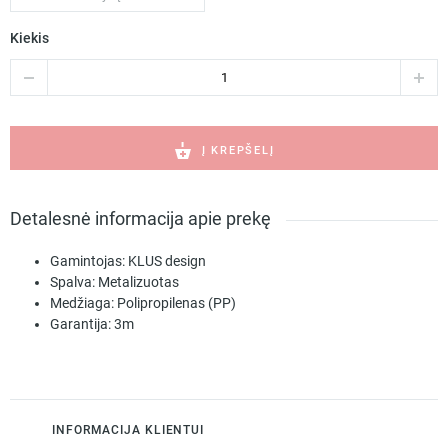
Kiekis
produkto
kiekis:
KOPRO-
K
metalizuotass
Į KREPŠELĮ
led
profilio
užbaigimo
Detalesnė informacija apie prekę
elementas
C24115L01
Gamintojas:
KLUS design
Spalva:
Metalizuotas
Medžiaga:
Polipropilenas (PP)
Garantija:
3m
INFORMACIJA KLIENTUI