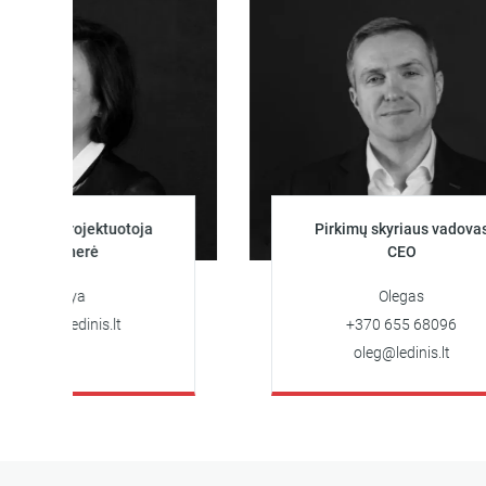
o projektuotoja
Pirkimų skyriaus vadovas
zainerė
CEO
Darya
Olegas
n@ledinis.lt
+370 655 68096
oleg@ledinis.lt