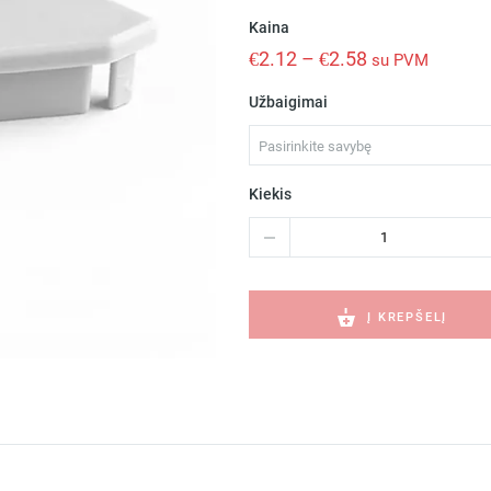
Kaina
€
2.12
–
€
2.58
su PVM
Užbaigimai
Pasirinkite savybę
Kiekis
produkto
kiekis:
KOPRO-
30-
P-
Į KREPŠELĮ
P
pilkas
led
profilio
užbaigimo
elementas
C24174C02