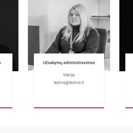
Užsakymų administravimas
Kli
Marija
ledinis@ledinis.lt
a