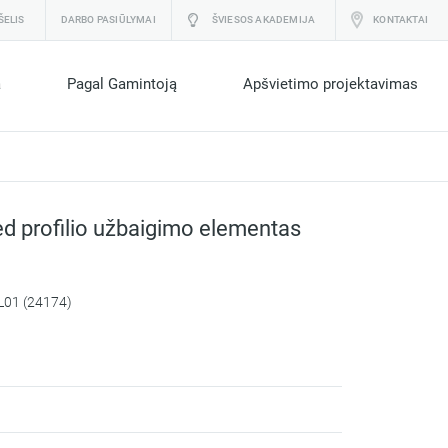
ŠELIS
DARBO PASIŪLYMAI
ŠVIESOS AKADEMIJA
KONTAKTAI
a
Pagal Gamintoją
Apšvietimo projektavimas
ed profilio užbaigimo elementas
L01 (24174)