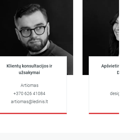
entų konsultacijos ir
Apšvietimo projektuotoja
užsakymai
Dizainerė
Artiomas
Darya
+370 626 41084
design@ledinis.lt
rtiomas@ledinis.lt