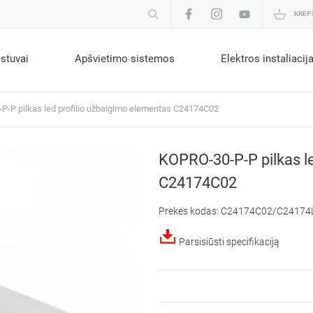
KREP
estuvai
Apšvietimo sistemos
Elektros instaliacij
-P pilkas led profilio užbaigimo elementas C24174C02
KOPRO-30-P-P pilkas l
C24174C02
Prekės kodas: C24174C02/C24174
Parsisiūsti specifikaciją