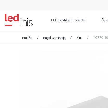
LED profiliai ir priedai
Švi
/
/
/
KOPRO-30-P
Pradžia
Pagal Gamintoją
Klus