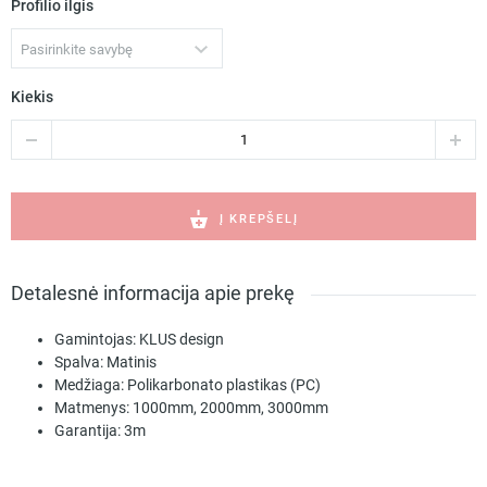
Profilio ilgis
Pasirinkite savybę
Kiekis
produkto
kiekis:
JAZ-
23R
matinis
Į KREPŠELĮ
dangtelis
B17162S
Detalesnė informacija apie prekę
Gamintojas:
KLUS design
Spalva:
Matinis
Medžiaga:
Polikarbonato plastikas (PC)
Matmenys:
1000mm, 2000mm, 3000mm
Garantija:
3m