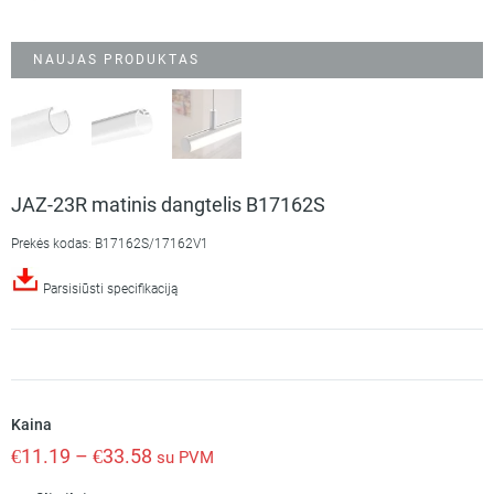
NAUJAS PRODUKTAS
JAZ-23R matinis dangtelis B17162S
Prekės kodas: B17162S/17162V1
Parsisiūsti specifikaciją
Kaina
€
11.19
–
€
33.58
su PVM