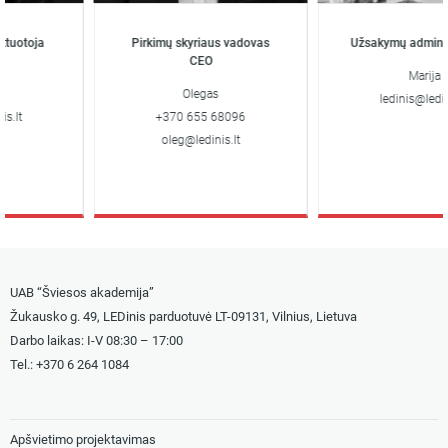
uotoja
Pirkimų skyriaus vadovas
Užsakymų administr
CEO
Marija
Olegas
ledinis@ledinis.
lt
+370 655 68096
oleg@ledinis.lt
UAB “Šviesos akademija”
Žukausko g. 49, LEDinis parduotuvė LT-09131, Vilnius, Lietuva
Darbo laikas: I-V 08:30 – 17:00
Tel.: +
370 6 264 1084
Apšvietimo projektavimas