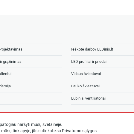
projektavimas
Ieškote darbo? LEDinis.lt
ir grąžinimas
LED profiliai ir priedai
lientui
Vidaus šviestuvai
demija
Lauko šviestuvai
Lubiniai ventiliatoriai
atogiau naršyti mūsų svetainėje.
 mūsų tinklapyje, jūs sutinkate su
Privatumo sąlygos