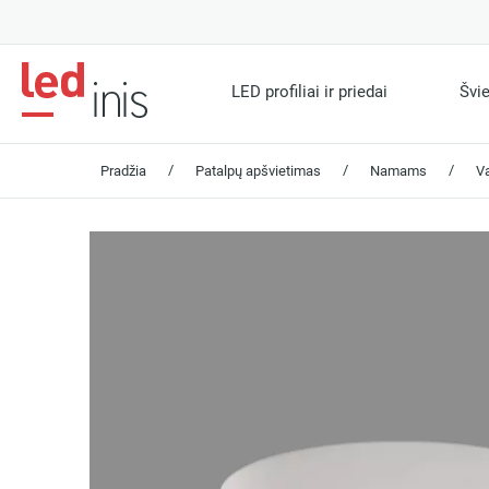
LED profiliai ir priedai
Švi
/
/
/
Pradžia
Patalpų apšvietimas
Namams
V