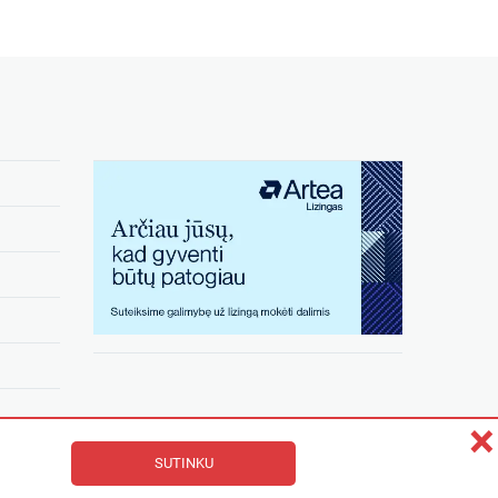
×
SUTINKU