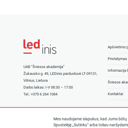
Apšvietimo 
Pristatymas 
UAB “Šviesos akademija”
Informacija k
Žukausko g. 49, LEDinis parduotuvė LT-09131,
Vilnius, Lietuva
Šviesos aka
Darbo laikas: I-V 08:30 – 17:00
Kontaktai
Tel.: +
370 6 264 1084
Mes naudojame slapukus, kad Jums būtų p
Spustelėję „Sutinku“ arba toliau naršydami