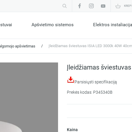
KREP
estuvai
Apšvietimo sistemos
Elektros instaliacij
/
Įleidžiamas šviestuvas ISIA LED 3000k 40W 40c
algomojo apšvietimas
Įleidžiamas šviestuva
Parsisiųsti specifikaciją
Prekės kodas: P345340B
Kaina