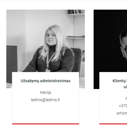
Užsakymų administravimas
Klientų konsul
užsaky
Marija
Artiom
ledinis@ledinis.lt
+370 626
artiomas@le