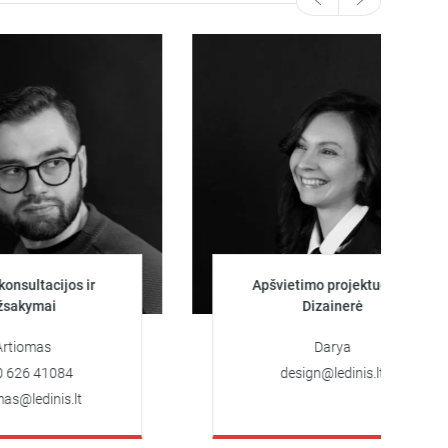
tacijos ir
Apšvietimo projektuotoja
mai
Dizainerė
as
Darya
 41084
design@ledinis.lt
dinis.lt