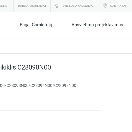
ŠELIS
DARBO PASIŪLYMAI
ŠVIESOS AKADEMIJA
KONTAKTAI
a
Pagal Gamintoją
Apšvietimo projektavimas
ikiklis C28090N00
00/C28093N00/C28094N00/C28095N00