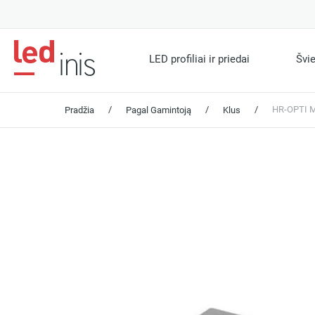
LED profiliai ir priedai
Švi
/
/
/
HR-OPTI M
Pradžia
Pagal Gamintoją
Klus