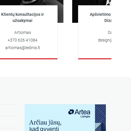
 konsultacijos ir
Apšvietimo projektuotoja
užsakymai
Dizainerė
Artiomas
Darya
0 626 41084
design@ledinis.lt
omas@ledinis.lt