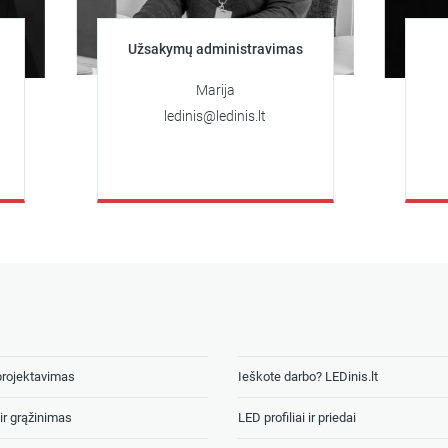
Užsakymų administravimas
Klientų
Marija
ledinis@ledinis.lt
+37
arti
projektavimas
Ieškote darbo? LEDinis.lt
ir grąžinimas
LED profiliai ir priedai