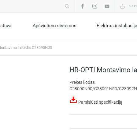
KREP
estuvai
Apšvietimo sistemos
Elektros instaliacij
ontavimo laikiklis C28090N00
HR-OPTI Montavimo la
Prekės kodas:
C28090N00/C28091N00/C28092N
Parsisiūsti specifikaciją