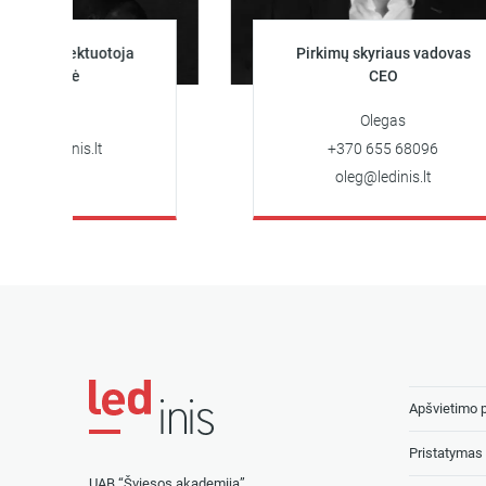
rojektuotoja
Pirkimų skyriaus vadovas
nerė
CEO
ya
Olegas
dinis.lt
+370 655 68096
oleg@ledinis.lt
Apšvietimo 
Pristatymas 
UAB “Šviesos akademija”