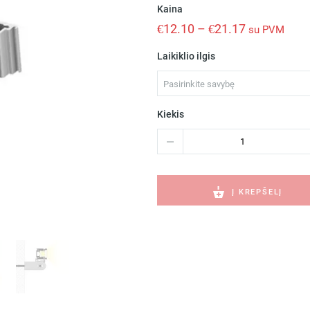
Kaina
€
12.10
–
€
21.17
su PVM
Laikiklio ilgis
Pasirinkite savybę
Kiekis
produkto
kiekis:
HR-
OPTI
Montavimo
Į KREPŠELĮ
laikiklis
C28090N00