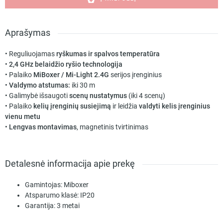
valdymo
pultas
K0S
Aprašymas
(CCT),
sieninis,
• Reguliuojamas
ryškumas ir spalvos temperatūra
Miboxer
•
2,4 GHz belaidžio ryšio technologija
• Palaiko
MiBoxer / Mi-Light 2.4G
serijos įrenginius
•
Valdymo atstumas:
iki 30 m
• Galimybė išsaugoti
scenų nustatymus
(iki 4 scenų)
• Palaiko
kelių įrenginių susiejimą
ir leidžia
valdyti kelis įrenginius
vienu metu
•
Lengvas montavimas
, magnetinis tvirtinimas
Detalesnė informacija apie prekę
Gamintojas:
Miboxer
Atsparumo klasė:
IP20
Garantija:
3 metai