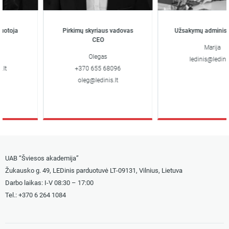
toja
Pirkimų skyriaus vadovas
Užsakymų administra
CEO
Marija
Olegas
ledinis@ledinis.lt
+370 655 68096
oleg@ledinis.lt
UAB “Šviesos akademija”
Žukausko g. 49, LEDinis parduotuvė LT-09131, Vilnius, Lietuva
Darbo laikas: I-V 08:30 – 17:00
Tel.: +
370 6 264 1084