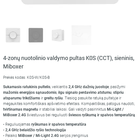
4-zonų nuotolinio valdymo pultas K0S (CCT), sieninis,
Miboxer
Prekės kodas: K0S-W/K0S-B
Sukamasis ratukinis pultelis
, veikiantis
2,4 GHz dažnių juostoje
, pasižymi
mažomis energijos sąnaudomis
,
ilgu signalo perdavimo atstumu
,
stipriu
atsparumu trikdžiams
ir
greitu ryšiu
. Tiesiog pasukite ratuką pultelyje ir
mėgaukitės komfortiškais apšvietimo efektais. Kompaktiškas, patogus naudoti,
tvirtinamas magnetu
ir stabiliai laikosi. Gali valdyti pasirinktus
Mi-Light /
MiBoxer 2.4G
šviestuvus bei reguliuoti
šviesos ryškumą ir spalvos temperatūrą
.
• Reguliuojamas
ryškumas ir spalvos temperatūra
•
2,4 GHz belaidžio ryšio technologija
• Palaiko
MiBoxer / Mi-Light 2.4G
serijos įrenginius