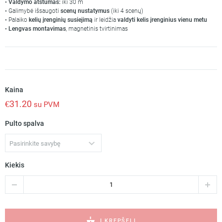
•
Valdymo atstumas:
iki 30 m
• Galimybė išsaugoti
scenų nustatymus
(iki 4 scenų)
• Palaiko
kelių įrenginių susiejimą
ir leidžia
valdyti kelis įrenginius vienu metu
•
Lengvas montavimas
, magnetinis tvirtinimas
Kaina
€
31.20
su PVM
Pulto spalva
Pasirinkite savybę
Kiekis
produkto
kiekis:
4-
zonų
nuotolinio
Į KREPŠELĮ