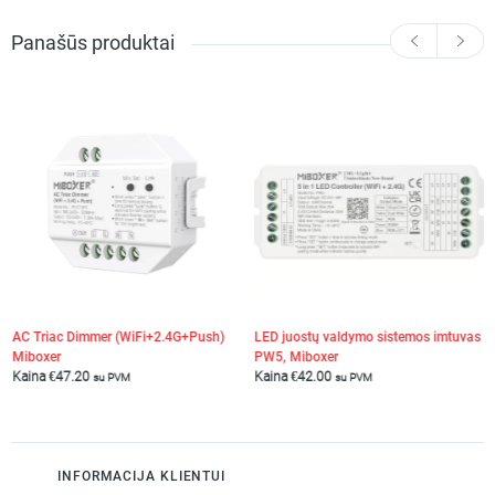
Panašūs produktai
AC Triac Dimmer (WiFi+2.4G+Push)
LED juostų valdymo sistemos imtuvas
Miboxer
PW5, Miboxer
Kaina
€
47.20
Kaina
€
42.00
su PVM
su PVM
INFORMACIJA KLIENTUI