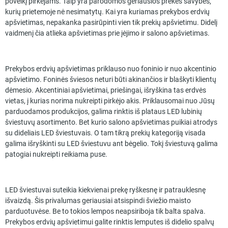
poveikį pirkėjams. Taip yra parodomos geriausios prekės savybės,
kurių prietemoje nė nesimatytų. Kai yra kuriamas prekybos erdvių
apšvietimas, nepakanka pasirūpinti vien tik prekių apšvietimu. Didelį
vaidmenį čia atlieka apšvietimas prie įėjimo ir salono apšvietimas.
Prekybos erdvių apšvietimas priklauso nuo foninio ir nuo akcentinio
apšvietimo. Foninės šviesos neturi būti akinančios ir blaškyti klientų
dėmesio. Akcentiniai apšvietimai, priešingai, išryškina tas erdvės
vietas, į kurias norima nukreipti pirkėjo akis. Priklausomai nuo Jūsų
parduodamos produkcijos, galima rinktis iš plataus LED lubinių
šviestuvų asortimento. Bet kurio salono apšvietimas puikiai atrodys
su dideliais LED šviestuvais. O tam tikrą prekių kategoriją visada
galima išryškinti su LED šviestuvu ant bėgelio. Tokį šviestuvą galima
patogiai nukreipti reikiama puse.
LED šviestuvai suteikia kiekvienai prekę ryškesnę ir patrauklesnę
išvaizdą. Šis privalumas geriausiai atsispindi šviežio maisto
parduotuvėse. Be to tokios lempos neapsiriboja tik balta spalva.
Prekybos erdvių apšvietimui galite rinktis lemputes iš didelio spalvų