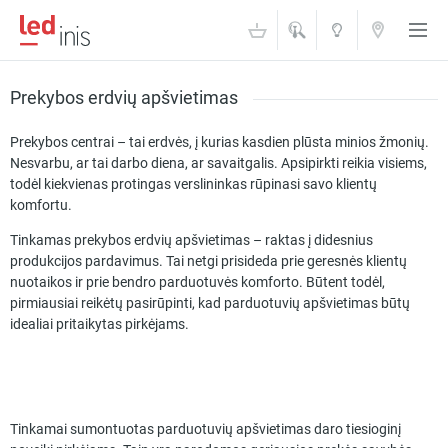
ŠVIESOS
KONTAKTAI
AKADEMIJA
Prekybos erdvių apšvietimas
Prekybos centrai – tai erdvės, į kurias kasdien plūsta minios žmonių.
Nesvarbu, ar tai darbo diena, ar savaitgalis. Apsipirkti reikia visiems,
todėl kiekvienas protingas verslininkas rūpinasi savo klientų
komfortu.
Tinkamas prekybos erdvių apšvietimas – raktas į didesnius
produkcijos pardavimus. Tai netgi prisideda prie geresnės klientų
nuotaikos ir prie bendro parduotuvės komforto. Būtent todėl,
pirmiausiai reikėtų pasirūpinti, kad parduotuvių apšvietimas būtų
idealiai pritaikytas pirkėjams.
Tinkamai sumontuotas parduotuvių apšvietimas daro tiesioginį