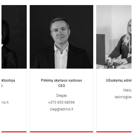
tuotoja
Pirkimų skyriaus vadovas
Užsakymų adminis
CEO
Marija
Olegas
ledinis@ledini
s.lt
+370 655 68096
oleg@ledinis.lt