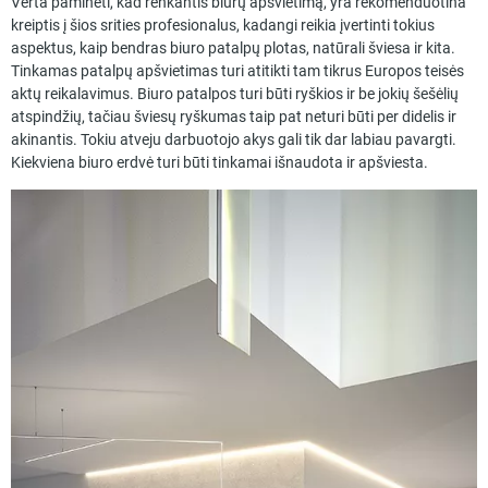
Verta paminėti, kad renkantis biurų apšvietimą, yra rekomenduotina
kreiptis į šios srities profesionalus, kadangi reikia įvertinti tokius
aspektus, kaip bendras biuro patalpų plotas, natūrali šviesa ir kita.
Tinkamas patalpų apšvietimas turi atitikti tam tikrus Europos teisės
aktų reikalavimus. Biuro patalpos turi būti ryškios ir be jokių šešėlių
atspindžių, tačiau šviesų ryškumas taip pat neturi būti per didelis ir
akinantis. Tokiu atveju darbuotojo akys gali tik dar labiau pavargti.
Kiekviena biuro erdvė turi būti tinkamai išnaudota ir apšviesta.