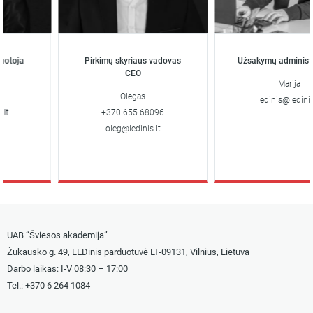
ja
Pirkimų skyriaus vadovas
Užsakymų administravi
CEO
Marija
Olegas
ledinis@ledinis.lt
+370 655 68096
oleg@ledinis.lt
UAB “Šviesos akademija”
Žukausko g. 49, LEDinis parduotuvė LT-09131, Vilnius, Lietuva
Darbo laikas: I-V 08:30 – 17:00
Tel.: +
370 6 264 1084