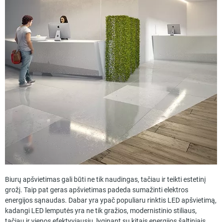
Biurų apšvietimas gali būti ne tik naudingas, tačiau ir teikti estetinį
grožį. Taip pat geras apšvietimas padeda sumažinti elektros
energijos sąnaudas. Dabar yra ypač populiaru rinktis LED apšvietimą,
kadangi LED lemputės yra ne tik gražios, modernistinio stiliaus,
tačiau ir vienos efektyviausių, lyginant su kitais energijos šaltiniais.