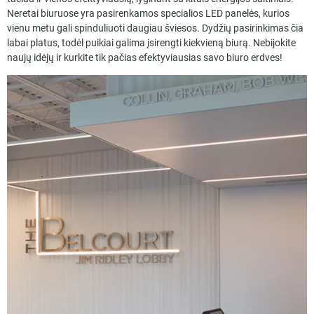
Neretai biuruose yra pasirenkamos specialios LED panelės, kurios
vienu metu gali spinduliuoti daugiau šviesos. Dydžių pasirinkimas čia
labai platus, todėl puikiai galima įsirengti kiekvieną biurą. Nebijokite
naujų idėjų ir kurkite tik pačias efektyviausias savo biuro erdves!