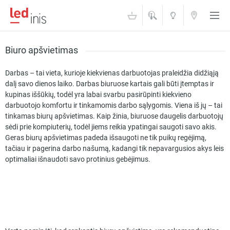
ŠVIESOS
KONTAKTAI
AKADEMIJA
Biuro apšvietimas
Darbas – tai vieta, kurioje kiekvienas darbuotojas praleidžia didžiąją
dalį savo dienos laiko. Darbas biuruose kartais gali būti įtemptas ir
kupinas iššūkių, todėl yra labai svarbu pasirūpinti kiekvieno
darbuotojo komfortu ir tinkamomis darbo sąlygomis. Viena iš jų – tai
tinkamas biurų apšvietimas. Kaip žinia, biuruose daugelis darbuotojų
sėdi prie kompiuterių, todėl jiems reikia ypatingai saugoti savo akis.
Geras biurų apšvietimas padeda išsaugoti ne tik puikų regėjimą,
tačiau ir pagerina darbo našumą, kadangi tik nepavargusios akys leis
optimaliai išnaudoti savo protinius gebėjimus.